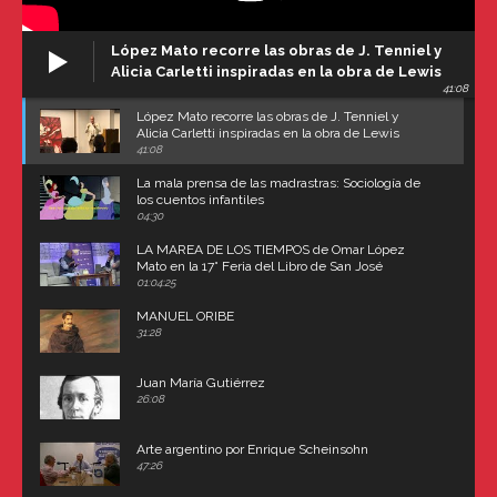
López Mato recorre las obras de J. Tenniel y
Alicia Carletti inspiradas en la obra de Lewis
41:08
Carroll
López Mato recorre las obras de J. Tenniel y
Alicia Carletti inspiradas en la obra de Lewis
Carroll
41:08
La mala prensa de las madrastras: Sociología de
los cuentos infantiles
04:30
LA MAREA DE LOS TIEMPOS de Omar López
Mato en la 17° Feria del Libro de San José
(Uruguay)
01:04:25
MANUEL ORIBE
31:28
Juan María Gutiérrez
26:08
Arte argentino por Enrique Scheinsohn
47:26