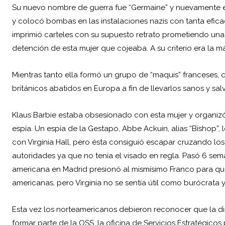
Su nuevo nombre de guerra fue “Germaine” y nuevamente en
y colocó bombas en las instalaciones nazis con tanta eficac
imprimió carteles con su supuesto retrato prometiendo un
detención de esta mujer que cojeaba. A su criterio era la m
Mientras tanto ella formó un grupo de “maquis” franceses, c
británicos abatidos en Europa a fin de llevarlos sanos y salv
Klaus Barbie estaba obsesionado con esta mujer y organizó 
espía. Un espía de la Gestapo, Abbe Ackuin, alias “Bishop”, l
con Virginia Hall, pero ésta consiguió escapar cruzando los 
autoridades ya que no tenía el visado en regla. Pasó 6 s
americana en Madrid presionó al mismísimo Franco para que l
americanas, pero Virginia no se sentía útil como burócrata y
Esta vez los norteamericanos debieron reconocer que la dis
formar parte de la OSS, la oficina de Servicios Estratégicos