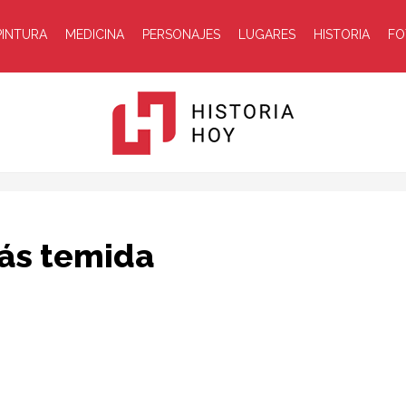
PINTURA
MEDICINA
PERSONAJES
LUGARES
HISTORIA
FO
Historia
más temida
Hoy