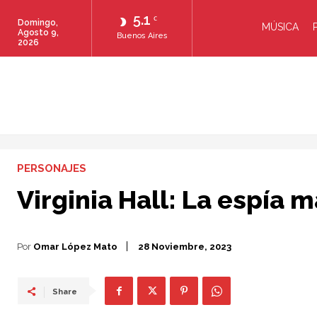
5.1
C
Domingo,
MÚSICA
Agosto 9,
Buenos Aires
2026
PERSONAJES
Virginia Hall: La espía 
Por
Omar López Mato
28 Noviembre, 2023
Share