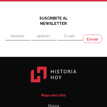
El historiador y editor argentino, Ricardo de Titto,
hablando de el Manco Paz (José María Paz)
48:03
SUSCRIBITE AL
"En política, la estupidez no es una desventaja"
NEWSLETTER
02:58
"En política, la estupidez no es una desventaja"
Napoleón
03:06
Mapa del sitio
Música