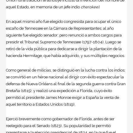
Unión (una tradición le atribuye incluso la invención del nombre de
aquel Estado, en memoria de un jefe indio
cherokee).
En aquel mismo año fue elegido congresista para ocupar el único
escaño de Tennessee en la Cámara de Representantes; al año
siguiente fue elegido senador; pero renunció a ambos cargos para
presidir el Tribunal Supremo de Tennessee (1797-1804). Luego se
retiró de la vida pública para dedicarse a dirigir la plantación de la
hacienda Hermitage, que había adquirido, y sus múltiples negocios.
Como general de milicias, se distinguió en la lucha contra los indios;
se convirtió en un héroe nacional al dirigir con éxito espectacular la
defensa de Nueva Orléans al final de la segunda guerra contra Gran
Bretaña (1815); y realizó una expedición a Florida, cuyo éxito
permitió al presidente James Monroe exigir a España la venta de
aquel territorio a Estados Unidos (1819).
Ejerció brevemente como gobernador de Florida, antes de ser
reelegido para el Senado (1823). Su popularidad le permitió
presentarse a la elección presidencial de 1824, en la que fue el