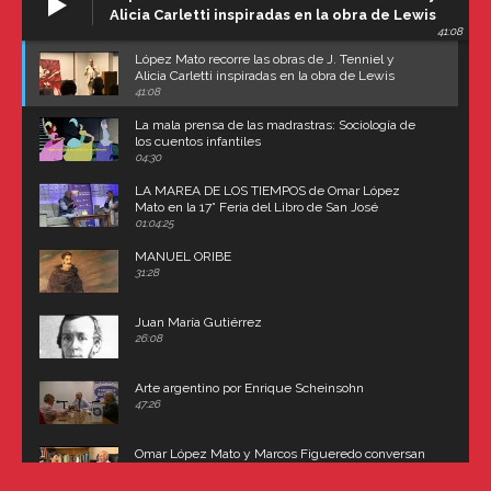
Alicia Carletti inspiradas en la obra de Lewis
41:08
Carroll
López Mato recorre las obras de J. Tenniel y
Alicia Carletti inspiradas en la obra de Lewis
Carroll
41:08
La mala prensa de las madrastras: Sociología de
los cuentos infantiles
04:30
LA MAREA DE LOS TIEMPOS de Omar López
Mato en la 17° Feria del Libro de San José
(Uruguay)
01:04:25
MANUEL ORIBE
31:28
Juan María Gutiérrez
26:08
Arte argentino por Enrique Scheinsohn
47:26
Omar López Mato y Marcos Figueredo conversan
sobre: Revolución de Lavalle y fusilamiento de
Dorrego
16:42