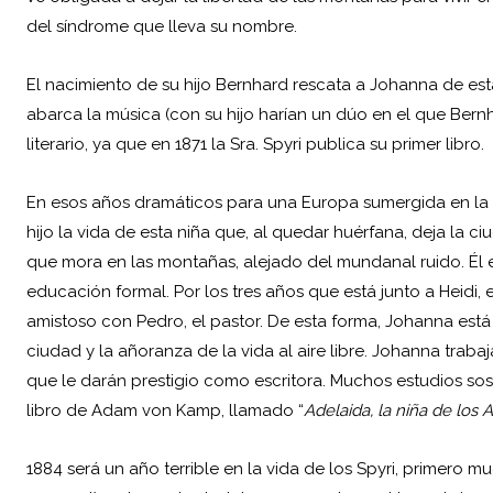
del síndrome que lleva su nombre.
El nacimiento de su hijo Bernhard rescata a Johanna de est
abarca la música (con su hijo harían un dúo en el que Bern
literario, ya que en 1871 la Sra. Spyri publica su primer
libro
.
En esos años dramáticos para una Europa sumergida en la 
hijo la vida de esta niña que, al quedar huérfana, deja la c
que mora en las montañas, alejado del mundanal ruido. Él es 
educación formal. Por los tres años que está junto a Heidi, el
amistoso con Pedro, el pastor. De esta forma, Johanna es
ciudad y la añoranza de la vida al aire libre. Johanna trab
que le darán prestigio como escritora. Muchos estudios sost
libro de Adam von Kamp, llamado “
Adelaida, la niña de los 
1884 será un año terrible en la vida de los Spyri, primero