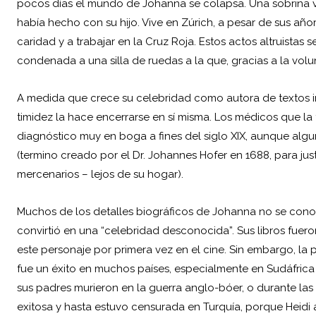
pocos días el mundo de Johanna se colapsa. Una sobrina va 
había hecho con su hijo. Vive en Zúrich, a pesar de sus añ
caridad y a trabajar en la Cruz Roja. Estos actos altruistas 
condenada a una silla de ruedas a la que, gracias a la volu
A medida que crece su celebridad como autora de textos infa
timidez la hace encerrarse en sí misma. Los médicos que la
diagnóstico muy en boga a fines del siglo XIX, aunque al
(termino creado por el Dr. Johannes Hofer en 1688, para jus
mercenarios – lejos de su hogar).
Muchos de los detalles biográficos de Johanna no se cono
convirtió en una “celebridad desconocida”. Sus libros fuer
este personaje por primera vez en el cine. Sin embargo, la 
fue un éxito en muchos países, especialmente en Sudáfric
sus padres murieron en la guerra anglo-bóer, o durante las
exitosa y hasta estuvo censurada en Turquía, porque Heidi 