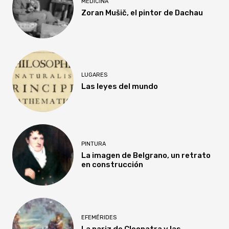
MEDICINA
Zoran Mušič, el pintor de Dachau
LUGARES
Las leyes del mundo
PINTURA
La imagen de Belgrano, un retrato
en construcción
EFEMÉRIDES
La nariz de Cleopatra y las