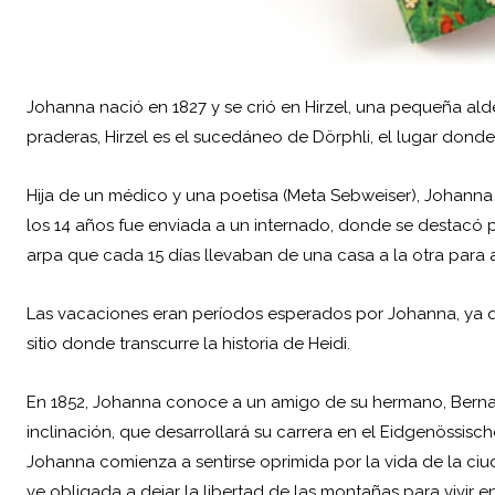
Johanna nació en 1827 y se crió en Hirzel, una pequeña al
praderas, Hirzel es el sucedáneo de Dörphli, el lugar dond
Hija de un médico y una poetisa (Meta Sebweiser), Johanna
los 14 años fue enviada a un internado, donde se destacó 
arpa que cada 15 días llevaban de una casa a la otra para 
Las vacaciones eran períodos esperados por Johanna, ya q
sitio donde transcurre la historia de Heidi.
En 1852, Johanna conoce a un amigo de su hermano, Bernard
inclinación, que desarrollará su carrera en el Eidgenössisc
Johanna comienza a sentirse oprimida por la vida de la ciu
ve obligada a dejar la libertad de las montañas para vivir 