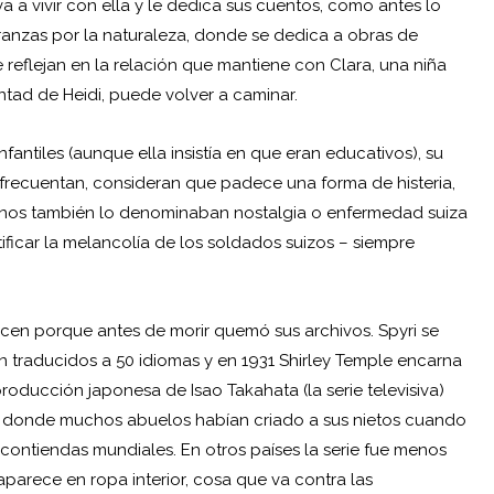
a vivir con ella y le dedica sus cuentos, como antes lo
oranzas por la naturaleza, donde se dedica a obras de
se reflejan en la relación que mantiene con Clara, una niña
ntad de Heidi, puede volver a caminar.
ntiles (aunque ella insistía en que eran educativos), su
 frecuentan, consideran que padece una forma de histeria,
gunos también lo denominaban nostalgia o enfermedad suiza
tificar la melancolía de los soldados suizos – siempre
cen porque antes de morir quemó sus archivos. Spyri se
on traducidos a 50 idiomas y en 1931 Shirley Temple encarna
producción japonesa de Isao Takahata (la serie televisiva)
a donde muchos abuelos habían criado a sus nietos cuando
 contiendas mundiales. En otros países la serie fue menos
aparece en ropa interior, cosa que va contra las