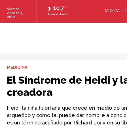
10.7
C
Viernes,
MÚSICA
Agosto 7,
Buenos Aires
2026
MEDICINA
El Síndrome de Heidi y l
creadora
Heidi, la niña huérfana que crece en medio de una
arquetipo y como tal puede dar nombre a condici
es un término acuñado por Richard Louv en su lib