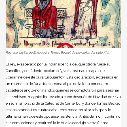
Representación de Enrique II y Tomás Becket de principios del siglo XIV.
El rey, exasperado por la intransigencia del que otrora fuese su
Canciller y confidente, exclamó “¿No habrá nadie capaz de
liberarme de este cura turbulento?” Esta declaración, expresada en
un momento de furia, fue tomada al pie de la letra por cuatro
caballeros anglo-normandos quienes se complotaron para asesinar
al arzobispo, magnicidio llevado a cabo después de Navidad de 1170
en el mismo atrio de la Catedral de Canterbury donde Tomás Becket
estaba orando. Los cuatro caballeros rodearon al arzobispo y lo
ultimaron sin que éste opusiese resistencia. Antes de morir confirmó
sus convicciones y reafirmó la fe que lo condujo a este último