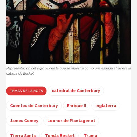
Representación del siglo XIX en la que se muestra cómo una espada atraviesa la
cabeza de Becket.
catedral de Canterbury
TEMAS DE LA NOTA
Cuentos de Canterbury
Enrique II
Inglaterra
James Comey
Leonor de Plantagenet
Tierra Santa
Tomás Becket
Trump