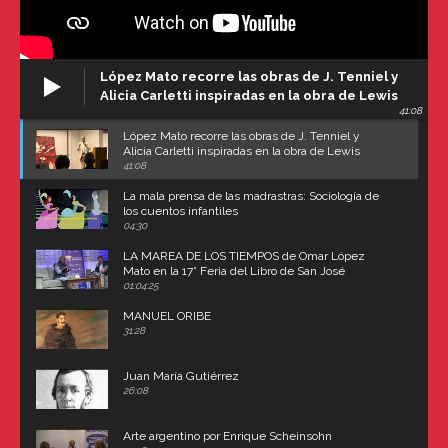
López Mato recorre las obras de J. Tenniel y
Alicia Carletti inspiradas en la obra de Lewis
41:08
Carroll
López Mato recorre las obras de J. Tenniel y
Alicia Carletti inspiradas en la obra de Lewis
Carroll
41:08
La mala prensa de las madrastras: Sociología de
los cuentos infantiles
04:30
LA MAREA DE LOS TIEMPOS de Omar López
Mato en la 17° Feria del Libro de San José
(Uruguay)
01:04:25
MANUEL ORIBE
31:28
Juan María Gutiérrez
26:08
Arte argentino por Enrique Scheinsohn