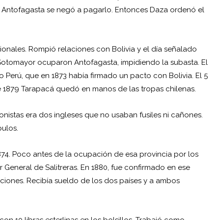
de Antofagasta se negó a pagarlo. Entonces Daza ordenó el
cionales. Rompió relaciones con Bolivia y el día señalado
Sotomayor ocuparon Antofagasta, impidiendo la subasta. El
zo Perú, que en 1873 había firmado un pacto con Bolivia. El 5
s de 1879 Tarapacá quedó en manos de las tropas chilenas.
gonistas era dos ingleses que no usaban fusiles ni cañones.
pulos.
74. Poco antes de la ocupación de esa provincia por los
 General de Salitreras. En 1880, fue confirmado en ese
uciones. Recibía sueldo de los dos países y a ambos
con 10 libras esterlinas en los bolsillos. Trabajó como