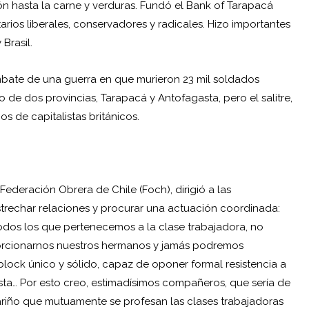
ón hasta la carne y verduras. Fundó el Bank of Tarapacá
ios liberales, conservadores y radicales. Hizo importantes
 Brasil.
ombate de una guerra en que murieron 23 mil soldados
o de dos provincias, Tarapacá y Antofagasta, pero el salitre,
s de capitalistas británicos.
Federación Obrera de Chile (Foch), dirigió a las
trechar relaciones y procurar una actuación coordinada:
dos los que pertenecemos a la clase trabajadora, no
rcionarnos nuestros hermanos y jamás podremos
block único y sólido, capaz de oponer formal resistencia a
ista… Por esto creo, estimadísimos compañeros, que sería de
ariño que mutuamente se profesan las clases trabajadoras