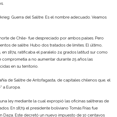
s.
rkrieg: Guerra del Salitre. Es el nombre adecuado. Veamos
l norte de Chile- fue despreciado por ambos países. Pero
tos de salitre. Hubo dos tratados de límites. El último,
, en 1874, ratificaba el paralelo 24 grados latitud sur como
 se comprometía a no aumentar durante 25 años las
das en su territorio.
ñía de Salitre de Antofagasta, de capitales chilenos que, el
o” a Europa.
una ley mediante la cual expropió las oficinas salitreras de
ados. En 1879 el presidente boliviano Tomás Frías fue
n Daza. Este decretó un nuevo impuesto de 10 centavos