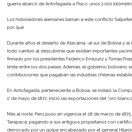
guerra abarcó de Antofagasta a Pisco: unos 2.000 kilómetro
Los historiadores alemanes llaman a este conflicto Salpete
por qué.
Durante años el desierto de Atacama -al sur de Bolivia y a
todo cambió al descubrirse que existían importantes yacimien
firmado por los presidentes Federico Errázuriz y Tomás Frías
límite entre los dos países. Además, el gobierno boliviano
contribuciones que pagaban las industrias chilenas estableci
En Antofagasta, perteneciente a Bolivia, se instaló la Compa
1° de mayo de 1872, inició las exportaciones del “oro blanc
Más al norte, Perú puso en vigencia el 28 de marzo de 1875 
Tarapacá, pagando a sus antiguos propietarios con certific
derrocado por un golpe encabezado por el general Hilarió