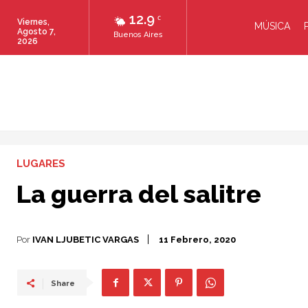
12.9
C
Viernes,
MÚSICA
Agosto 7,
Buenos Aires
2026
LUGARES
La guerra del salitre
Por
IVAN LJUBETIC VARGAS
11 Febrero, 2020
Share