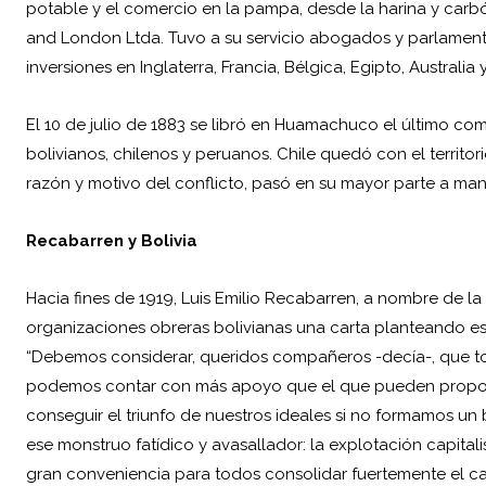
potable y el comercio en la pampa, desde la harina y carb
and London Ltda. Tuvo a su servicio abogados y parlamentar
inversiones en Inglaterra, Francia, Bélgica, Egipto, Australia y
El 10 de julio de 1883 se libró en Huamachuco el último c
bolivianos, chilenos y peruanos. Chile quedó con el territori
razón y motivo del conflicto, pasó en su mayor parte a mano
Recabarren y Bolivia
Hacia fines de 1919, Luis Emilio Recabarren, a nombre de la 
organizaciones obreras bolivianas una carta planteando es
“Debemos considerar, queridos compañeros -decía-, que to
podemos contar con más apoyo que el que pueden propo
conseguir el triunfo de nuestros ideales si no formamos un 
ese monstruo fatídico y avasallador: la explotación capital
gran conveniencia para todos consolidar fuertemente el c