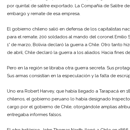
por quintal de salitre exportado. La Compañía de Salitre 
embargo y remate de esa empresa.
El gobierno chileno salió en defensa de los capitalistas na
para el remate, 200 soldados al mando del coronel Emilio 
1° de marzo, Bolivia declaró la guerra a Chile. Otro tanto hi
de abril, Chile declaró la guerra a los aliados. Hacia fine
Pero en la región se libraba otra guerra secreta. Sus prota
Sus
armas
consistían en la especulación y la falta de escrú
Uno era Robert Harvey, que había llegado a Tarapacá en 18
chilenos, el gobierno peruano lo había designado Inspector
cargo por el gobierno de Chile, otorgándole amplias atrib
entregaba informes falsos.
El otro británico, John Thomas North, llegó a Chile en 1866 