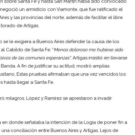
n sobre Santa Fe y hasta San Martín había sido convocado
negoció un armisticio con Viamonte, que fue ratificado el
res y las provincias del norte, además de facilitar el libre
torado de Artigas.
 se le exigiera a Buenos Aires defender la causa de los
r al Cabildo de Santa Fe: “
Menos doloroso me hubiese sido
ulsivos de las comunes esperanzas”.
Artigas insistió en llevarse
 Banda. A fin de justificar su actitud, mostró amplias
lusitano. Estas pruebas afirmaban que una vez vencidos los
s hasta llegar a Santa Fe.
ró milagros. López y Ramírez se aprestaron a invadir
en donde señalaba la intención de la Logia de poner fin a
na conciliación entre Buenos Aires y Artigas. Lejos de