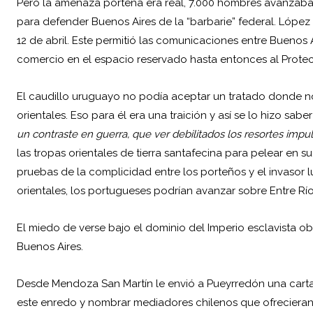
Pero la amenaza porteña era real, 7.000 hombres avanzaba
para defender Buenos Aires de la “barbarie” federal. López 
12 de abril. Este permitió las comunicaciones entre Buenos Ai
comercio en el espacio reservado hasta entonces al Protec
El caudillo uruguayo no podía aceptar un tratado donde no
orientales. Eso para él era una traición y así se lo hizo sabe
un contraste en guerra, que ver debilitados los resortes imp
las tropas orientales de tierra santafecina para pelear en su
pruebas de la complicidad entre los porteños y el invasor 
orientales, los portugueses podrían avanzar sobre Entre Río
El miedo de verse bajo el dominio del Imperio esclavista ob
Buenos Aires.
Desde Mendoza San Martín le envió a Pueyrredón una carta 
este enredo y nombrar mediadores chilenos que ofrecieran u