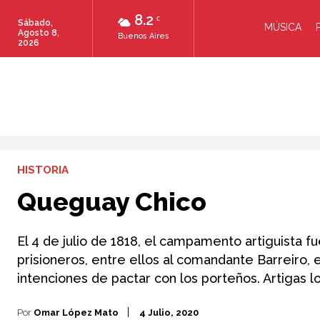
8.2
C
Sábado,
MÚSICA
Agosto 8,
Buenos Aires
2026
HISTORIA
Queguay Chico
El 4 de julio de 1818, el campamento artiguista 
prisioneros, entre ellos al comandante Barreiro, 
intenciones de pactar con los porteños. Artigas lo
Por
Omar López Mato
4 Julio, 2020