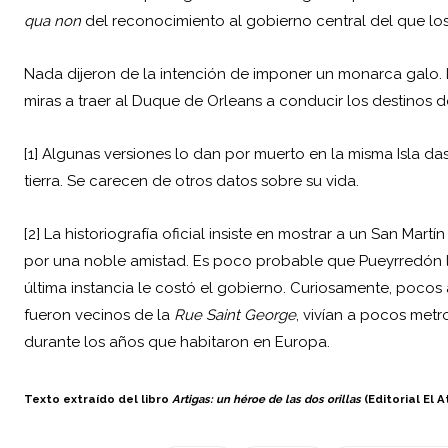
qua non
del reconocimiento al gobierno central del que lo
Nada dijeron de la intención de imponer un monarca galo. 
miras a traer al Duque de Orleans a conducir los destinos d
[1] Algunas versiones lo dan por muerto en la misma Isla da
tierra. Se carecen de otros datos sobre su vida.
[2] La historiografía oficial insiste en mostrar a un San M
por una noble amistad. Es poco probable que Pueyrredón le
última instancia le costó el gobierno. Curiosamente, pocos
fueron vecinos de la
Rue Saint George
, vivían a pocos metr
durante los años que habitaron en Europa.
Texto extraído del libro
Artigas: un héroe de las dos orillas
(Editorial El 