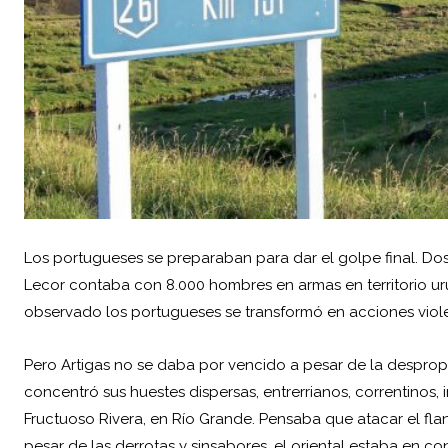
Los portugueses se preparaban para dar el golpe final. Do
Lecor contaba con 8.000 hombres en armas en territorio uru
observado los portugueses se transformó en acciones violen
Pero
Artigas
no se daba por vencido a pesar de la despropor
concentró sus huestes dispersas, entrerrianos, correntinos,
Fructuoso Rivera
, en Río Grande. Pensaba que atacar el fl
pesar de las derrotas y sinsabores, el oriental estaba en c