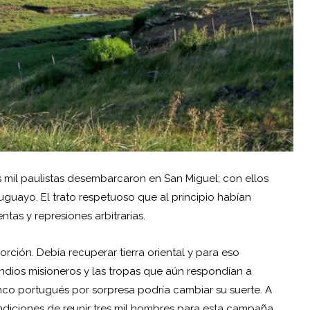
s mil paulistas desembarcaron en San Miguel; con ellos
guayo. El trato respetuoso que al principio habían
tas y represiones arbitrarias.
ción. Debía recuperar tierra oriental y para eso
 indios misioneros y las tropas que aún respondían a
anco portugués por sorpresa podría cambiar su suerte. A
ondiciones de reunir tres mil hombres para esta campaña.