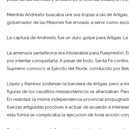
Mientras Andresito buscaba unir sus tropas a las de Artigas
gobernador de las Misiones fue enviado a servir como escla
La captura de Andresito fue un duro golpe para Artigas. La
La amenaza santafecina era intolerable para Pueyrredón. E
por intentar conquistarla. A pesar de todo, Santa Fe continu
Supremo convocó al Ejército del Norte, conducido por Bel
López y Ramírez sostenían la bandera de Artigas, pero a me
figuras de los caudillos mesopotámicos se afianzaban. Para 
En realidad, la misma independencia provincial propugnada p
fuerzas artiguistas proclives a actuar de acuerdo a interes
esta forma se complicaba la ejecución de toda acción conj