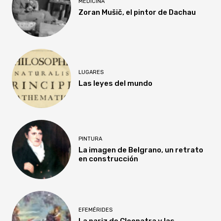
MEDICINA
Zoran Mušič, el pintor de Dachau
LUGARES
Las leyes del mundo
PINTURA
La imagen de Belgrano, un retrato
en construcción
EFEMÉRIDES
La nariz de Cleopatra y las