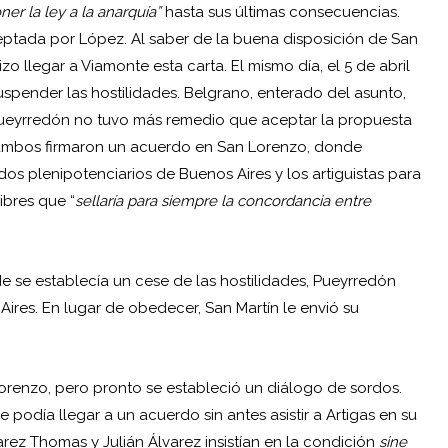
ner la ley a la anarquía”
hasta sus últimas consecuencias.
rceptada por López. Al saber de la buena disposición de San
o llegar a Viamonte esta carta. El mismo día, el 5 de abril
uspender las hostilidades. Belgrano, enterado del asunto,
, Pueyrredón no tuvo más remedio que aceptar la propuesta
 ambos firmaron un acuerdo en San Lorenzo, donde
os plenipotenciarios de Buenos Aires y los artiguistas para
ibres que “
sellaría para siempre la concordancia entre
nde se establecía un cese de las hostilidades, Pueyrredón
 Aires. En lugar de obedecer, San Martín le envió su
orenzo, pero pronto se estableció un diálogo de sordos.
podía llegar a un acuerdo sin antes asistir a Artigas en su
ez Thomas y Julián Álvarez insistían en la condición
sine