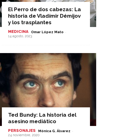
El Perro de dos cabezas: La
historia de Vladímir Démijov
y los trasplantes
MEDICINA
-
Omar López Mato
14 agosto, 2023
Ted Bundy: La historia del
asesino mediático
PERSONAJES
-
Mónica G. Álvarez
24 noviembre, 2020