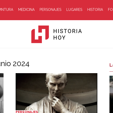
PINTURA
MEDICINA
PERSONAJES
LUGARES
HISTORIA
FO
unio 2024
Historia
L
Hoy
PERSONAJES