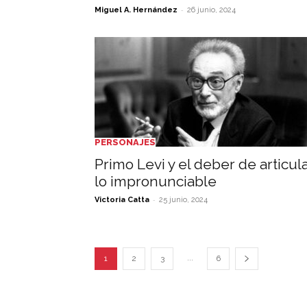
-
Miguel A. Hernández
26 junio, 2024
PERSONAJES
Primo Levi y el deber de articul
lo impronunciable
-
Victoria Catta
25 junio, 2024
...
1
2
3
6