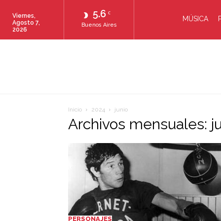
5.6
C
Viernes,
MÚSICA
Agosto 7,
Buenos Aires
2026
Inicio
2024
junio
Archivos mensuales: j
PERSONAJES