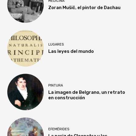
MEDICINA
Zoran Mušič, el pintor de Dachau
LUGARES
Las leyes del mundo
PINTURA
La imagen de Belgrano, un retrato
en construcción
EFEMÉRIDES
La nariz de Cleopatra y las