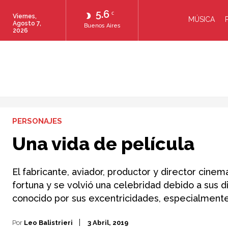
5.6
C
Viernes,
MÚSICA
Agosto 7,
Buenos Aires
2026
PERSONAJES
Una vida de película
El fabricante, aviador, productor y director cin
fortuna y se volvió una celebridad debido a sus
conocido por sus excentricidades, especialmente
Por
Leo Balistrieri
3 Abril, 2019