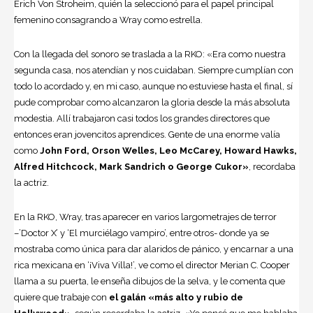
Erich Von Stroheim, quién la seleccionó para el papel principal
femenino consagrando a Wray como estrella.
Con la llegada del sonoro se traslada a la RKO: «Era como nuestra
segunda casa, nos atendían y nos cuidaban. Siempre cumplían con
todo lo acordado y, en mi caso, aunque no estuviese hasta el final, sí
pude comprobar como alcanzaron la gloria desde la más absoluta
modestia. Allí trabajaron casi todos los grandes directores que
entonces eran jovencitos aprendices. Gente de una enorme valía
como
John Ford, Orson Welles, Leo McCarey, Howard Hawks,
Alfred Hitchcock
, Mark Sandrich o George Cukor»
, recordaba
la actriz.
En la RKO, Wray, tras aparecer en varios largometrajes de terror
–’Doctor X’ y ‘El murciélago vampiro’, entre otros- donde ya se
mostraba como única para dar alaridos de pánico, y encarnar a una
rica mexicana en ‘¡Viva Villa!’, ve como el director Merian C. Cooper
llama a su puerta, le enseña dibujos de la selva, y le comenta que
quiere que trabaje con
el galán «más alto y rubio de