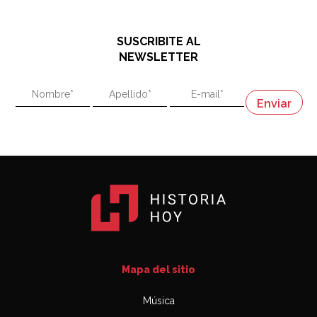
El historiador y editor argentino, Ricardo de Titto,
hablando de el Manco Paz (José María Paz)
48:03
SUSCRIBITE AL
"En política, la estupidez no es una desventaja"
NEWSLETTER
02:58
"En política, la estupidez no es una desventaja"
Napoleón
03:06
Mapa del sitio
Música