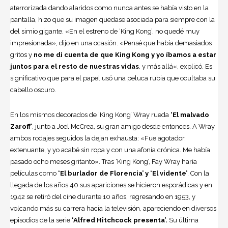
aterrorizada dando alaridos como nunca antes se había visto en la
pantalla, hizo que su imagen quedase asociada para siempre con la
del simio gigante. «En el estreno de ‘King Kong’, no quedé muy
impresionada», dijo en una ocasión. «Pensé que había demasiados
gritos y
no me di cuenta de que King Kong y yo íbamos a estar
juntos para el resto de nuestras vidas
, y más allá«, explicó. Es
significativo que para el papel usó una peluca rubia que ocultaba su
cabello oscuro.
En los mismos decorados de ‘King Kong’ Wray rueda
‘El malvado
Zaroff’
, junto a Joel McCrea, su gran amigo desde entonces. A Wray
ambos rodajes seguidos la dejan exhausta: «Fue agotador,
extenuante, y yo acabé sin ropa y con una afonía crónica. Me había
pasado ocho meses gritanto». Tras ‘King Kong’, Fay Wray haría
películas como
‘El burlador de Florencia’ y ‘El vidente’
. Con la
llegada de los años 40 sus apariciones se hicieron esporádicas y en
1942 se retiró del cine durante 10 años, regresando en 1953, y
volcando más su carrera hacia la televisión, apareciendo en diversos
episodios de la serie
‘Alfred Hitchcock presenta’.
Su última