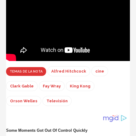
Alfred Hitchcock
cine
TEMAS DE LA NOTA
Clark Gable
Fay Wray
King Kong
Orson Welles
Televisión