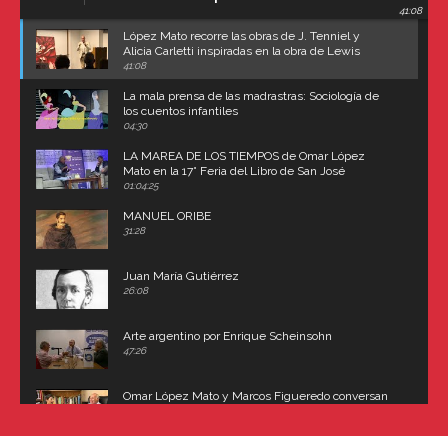
41:08
Carroll
López Mato recorre las obras de J. Tenniel y
Alicia Carletti inspiradas en la obra de Lewis
Carroll
41:08
La mala prensa de las madrastras: Sociología de
los cuentos infantiles
04:30
LA MAREA DE LOS TIEMPOS de Omar López
Mato en la 17° Feria del Libro de San José
(Uruguay)
01:04:25
MANUEL ORIBE
31:28
Juan María Gutiérrez
26:08
Arte argentino por Enrique Scheinsohn
47:26
Omar López Mato y Marcos Figueredo conversan
sobre: Revolución de Lavalle y fusilamiento de
Dorrego
16:42