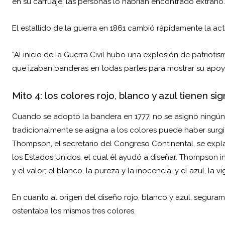
en su carruaje, las personas lo habrían encontrado extraño.
El estallido de la guerra en 1861 cambió rápidamente la ac
“Al inicio de la Guerra Civil hubo una explosión de patriot
que izaban banderas en todas partes para mostrar su apoyo
Mito 4: los colores rojo, blanco y azul tienen sig
Cuando se adoptó la bandera en 1777, no se asignó ningún si
tradicionalmente se asigna a los colores puede haber surg
Thompson, el secretario del Congreso Continental, se expl
los Estados Unidos, el cual él ayudó a diseñar. Thompson in
y el valor; el blanco, la pureza y la inocencia, y el azul, la vi
En cuanto al origen del diseño rojo, blanco y azul, segura
ostentaba los mismos tres colores.