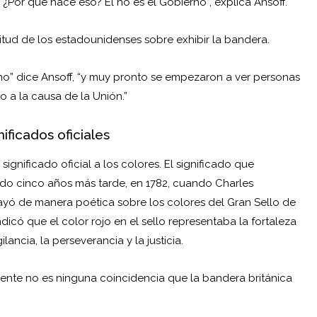
 ¿Por qué hace eso? Él no es el Gobierno”, explica Ansoff.
titud de los estadounidenses sobre exhibir la bandera.
ismo” dice Ansoff, “y muy pronto se empezaron a ver personas
 a la causa de la Unión.”
nificados oficiales
gnificado oficial a los colores. El significado que
ido cinco años más tarde, en 1782, cuando Charles
ayó de manera poética sobre los colores del Gran Sello de
dicó que el color rojo en el sello representaba la fortaleza
gilancia, la perseverancia y la justicia.
mente no es ninguna coincidencia que la bandera británica