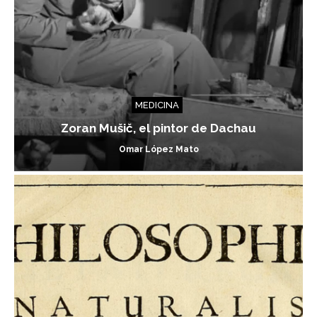
MEDICINA
Zoran Mušič, el pintor de Dachau
Omar López Mato