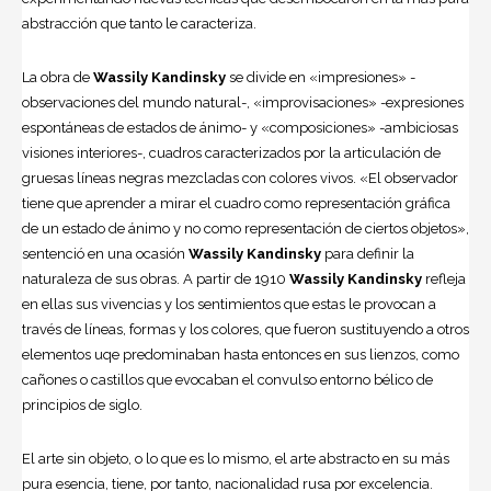
abstracción que tanto le caracteriza.
La obra de
Wassily Kandinsky
se divide en «impresiones» -
observaciones del mundo natural-, «improvisaciones» -expresiones
espontáneas de estados de ánimo- y «composiciones» -ambiciosas
visiones interiores-, cuadros caracterizados por la articulación de
gruesas líneas negras mezcladas con colores vivos. «El observador
tiene que aprender a mirar el cuadro como representación gráfica
de un estado de ánimo y no como representación de ciertos objetos»,
sentenció en una ocasión
Wassily Kandinsky
para definir la
naturaleza de sus obras. A partir de 1910
Wassily Kandinsky
refleja
en ellas sus vivencias y los sentimientos que estas le provocan a
través de líneas, formas y los colores, que fueron sustituyendo a otros
elementos uqe predominaban hasta entonces en sus lienzos, como
cañones o castillos que evocaban el convulso entorno bélico de
principios de siglo.
El arte sin objeto, o lo que es lo mismo, el arte abstracto en su más
pura esencia, tiene, por tanto, nacionalidad rusa por excelencia.