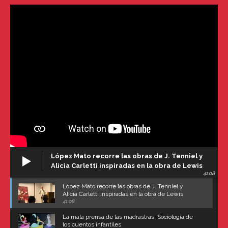
López Mato recorre las obras de J. Tenniel y
Alicia Carletti inspiradas en la obra de Lewis
41:08
Carroll
López Mato recorre las obras de J. Tenniel y
Alicia Carletti inspiradas en la obra de Lewis
Carroll
41:08
La mala prensa de las madrastras: Sociología de
los cuentos infantiles