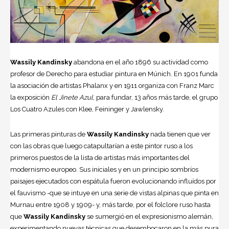
Wassily Kandinsky
abandona en el año 1896 su actividad como
profesor de Derecho para estudiar pintura en Múnich. En 1901 funda
la asociación de artistas Phalanx y en 1911 organiza con Franz Marc
la exposición
El Jinete Azul
, para fundar, 13 años más tarde, el grupo
Los Cuatro Azules con Klee, Feininger y Jawlensky.
Las primeras pinturas de
Wassily Kandinsky
nada tienen que ver
con las obras que luego catapultarían a este pintor ruso a los
primeros puestos de la lista de artistas más importantes del
modernismo europeo. Sus iniciales y en un principio sombríos
paisajes ejecutados con espátula fueron evolucionando influídos por
el fauvismo -que se intuye en una serie de vistas alpinas que pinta en
Murnau entre 1908 y 1909- y, más tarde, por el folclore ruso hasta
que
Wassily Kandinsky
se sumergió en el expresionismo alemán,
experimentando nuevas técnicas que desembocaron en la más pura