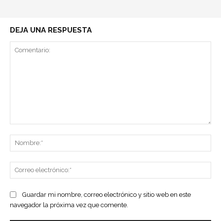
DEJA UNA RESPUESTA
Comentario:
No
Co
ele
Guardar mi nombre, correo electrónico y sitio web en este
navegador la próxima vez que comente.