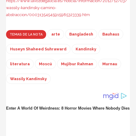
https://www.lavozdegalicia.es/noticia/informacion/2012/12/03/
wassily-kandinsky-camino-
abstraccion/00031354545915985323339.htm
arte
Bangladesh
Bauhaus
TEMAS DE LA NOTA
Huseyn Shaheed Suhraward
Kandinsky
literatura
Moscú
Mujibur Rahman
Murnau
Wassily Kandinsky