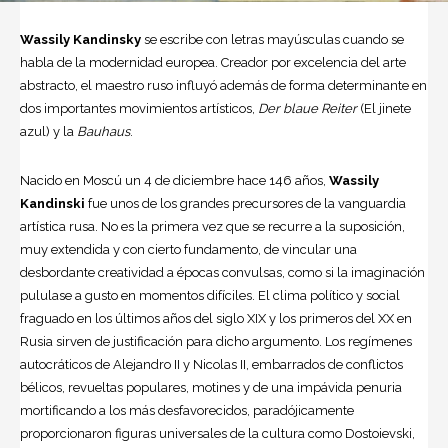
Wassily Kandinsky
se escribe con letras mayúsculas cuando se
habla de la modernidad europea. Creador por excelencia del
arte
abstracto, el maestro ruso influyó además de forma determinante en
dos importantes movimientos artísticos,
Der blaue Reiter
(El jinete
azul) y la
Bauhaus
.
Nacido en Moscú un 4 de diciembre hace 146 años,
Wassily
Kandinski
fue unos de los grandes precursores de la vanguardia
artística rusa. No es la primera vez que se recurre a la suposición,
muy extendida y con cierto fundamento, de vincular una
desbordante creatividad a épocas convulsas, como si la imaginación
pululase a gusto en momentos difíciles. El clima político y social
fraguado en los últimos años del siglo XIX y los primeros del XX en
Rusia sirven de justificación para dicho argumento. Los regímenes
autocráticos de Alejandro II y Nicolas II, embarrados de conflictos
bélicos, revueltas populares, motines y de una impávida penuria
mortificando a los más desfavorecidos, paradójicamente
proporcionaron figuras universales de la cultura como Dostoievski,