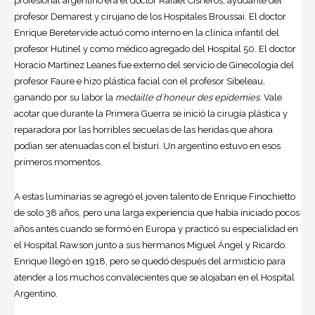
profesional argentino era el doctor Rafael Cisneros, ayudante del
profesor Demarest y cirujano de los Hospitales Broussai. El doctor
Enrique Beretervide actuó como interno en la clínica infantil del
profesor Hutinel y como médico agregado del Hospital 50. El doctor
Horacio Martínez Leanes fue externo del servicio de Ginecologia del
profesor Faure e hizo plástica facial con el profesor Sibeleau,
ganando por su labor la
medaille d´honeur des epidemies
. Vale
acotar que durante la Primera Guerra se inició la cirugía plástica y
reparadora por las horribles secuelas de las heridas que ahora
podían ser atenuadas con el bisturí. Un argentino estuvo en esos
primeros momentos.
A estas luminarias se agregó el joven talento de Enrique Finochietto
de solo 38 años, pero una larga experiencia que había iniciado pocos
años antes cuando se formó en Europa y practicó su especialidad en
el Hospital Rawson junto a sus hermanos Miguel Ángel y Ricardo.
Enrique llegó en 1918, pero se quedó después del armisticio para
atender a los muchos convalecientes que se alojaban en el Hospital
Argentino.