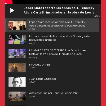
López Mato recorre las obras de J. Tenniel y
Alicia Carletti inspiradas en la obra de Lewis
41:08
Carroll
López Mato recorre las obras de J. Tenniel y
Alicia Carletti inspiradas en la obra de Lewis
Carroll
41:08
La mala prensa de las madrastras: Sociología de
los cuentos infantiles
04:30
LA MAREA DE LOS TIEMPOS de Omar López
Mato en la 17° Feria del Libro de San José
(Uruguay)
01:04:25
MANUEL ORIBE
31:28
Juan María Gutiérrez
26:08
Arte argentino por Enrique Scheinsohn
47:26