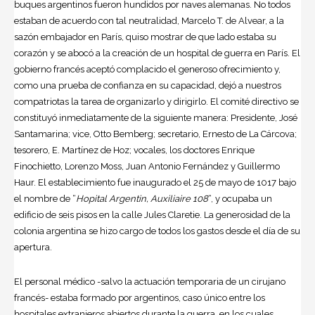
buques argentinos fueron hundidos por naves alemanas. No todos
estaban de acuerdo con tal neutralidad, Marcelo T. de Alvear, a la
sazón embajador en París, quiso mostrar de que lado estaba su
corazón y se abocó a la creación de un hospital de guerra en París. El
gobierno francés aceptó complacido el generoso ofrecimiento y,
como una prueba de confianza en su capacidad, dejó a nuestros
compatriotas la tarea de organizarlo y dirigirlo. El comité directivo se
constituyó inmediatamente de la siguiente manera: Presidente, José
Santamarina; vice, Otto Bemberg; secretario, Ernesto de La Cárcova;
tesorero, E. Martínez de Hoz; vocales, los doctores Enrique
Finochietto, Lorenzo Moss, Juan Antonio Fernández y Guillermo
Haur. El establecimiento fue inaugurado el 25 de mayo de 1017 bajo
el nombre de “
Hopital Argentin, Auxiliaire 108
“, y ocupaba un
edificio de seis pisos en la calle Jules Claretie. La generosidad de la
colonia argentina se hizo cargo de todos los gastos desde el día de su
apertura.
El personal médico -salvo la actuación temporaria de un cirujano
francés- estaba formado por argentinos, caso único entre los
hospitales extranjeros abiertos durante la guerra, en los cuales