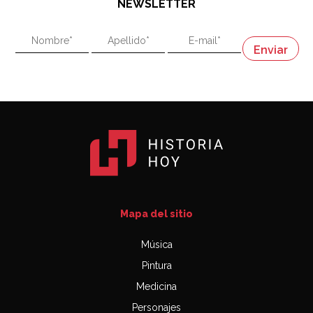
NEWSLETTER
02:58
"En política, la estupidez no es una desventaja"
Napoleón
03:06
Mapa del sitio
Música
Pintura
Medicina
Personajes