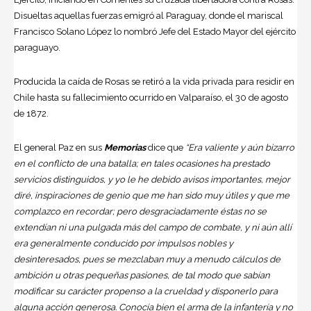
Disueltas aquellas fuerzas emigró al Paraguay, donde el mariscal
Francisco Solano López lo nombró Jefe del Estado Mayor del ejército
paraguayo.
Producida la caída de Rosas se retiró a la vida privada para residir en
Chile hasta su fallecimiento ocurrido en Valparaíso, el 30 de agosto
de 1872.
El general Paz en sus
Memorias
dice que
“Era valiente y aún bizarro
en el conflicto de una batalla; en tales ocasiones ha prestado
servicios distinguidos, y yo le he debido avisos importantes, mejor
diré, inspiraciones de genio que me han sido muy útiles y que me
complazco en recordar; pero desgraciadamente éstas no se
extendían ni una pulgada más del campo de combate, y ni aún allí
era generalmente conducido por impulsos nobles y
desinteresados, pues se mezclaban muy a menudo cálculos de
ambición u otras pequeñas pasiones, de tal modo que sabían
modificar su carácter propenso a la crueldad y disponerlo para
alguna acción generosa. Conocía bien el arma de la infantería y no