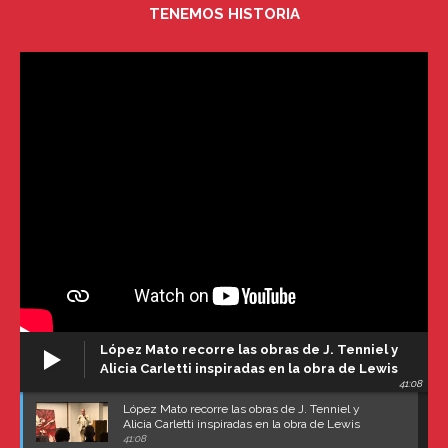
TENEMOS HISTORIA
López Mato recorre las obras de J. Tenniel y
Alicia Carletti inspiradas en la obra de Lewis
41:08
Carroll
López Mato recorre las obras de J. Tenniel y
Alicia Carletti inspiradas en la obra de Lewis
Carroll
41:08