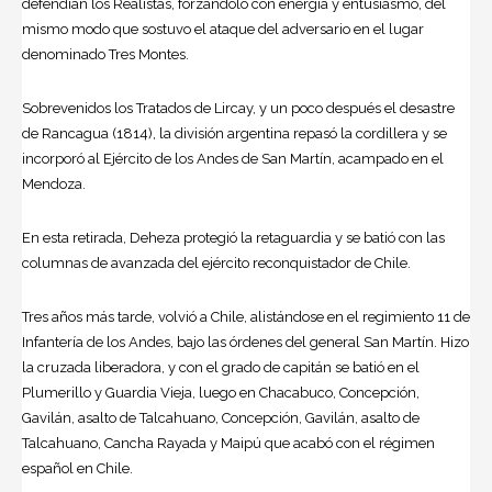
defendían los Realistas, forzándolo con energía y entusiasmo, del
mismo modo que sostuvo el ataque del adversario en el lugar
denominado Tres Montes.
Sobrevenidos los Tratados de Lircay, y un poco después el desastre
de Rancagua (1814), la división argentina repasó la cordillera y se
incorporó al Ejército de los Andes de San Martín, acampado en el
Mendoza.
En esta retirada, Deheza protegió la retaguardia y se batió con las
columnas de avanzada del ejército reconquistador de Chile.
Tres años más tarde, volvió a Chile, alistándose en el regimiento 11 de
Infantería de los Andes, bajo las órdenes del general San Martín. Hizo
la cruzada liberadora, y con el grado de capitán se batió en el
Plumerillo y Guardia Vieja, luego en Chacabuco, Concepción,
Gavilán, asalto de Talcahuano, Concepción, Gavilán, asalto de
Talcahuano, Cancha Rayada y Maipú que acabó con el régimen
español en Chile.