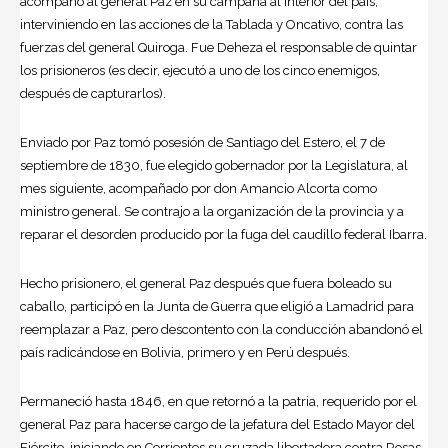
acompañó al general Paz en su campaña al interior del país,
interviniendo en las acciones de la Tablada y Oncativo, contra las
fuerzas del general Quiroga. Fue Deheza el responsable de quintar
los prisioneros (es decir, ejecutó a uno de los cinco enemigos,
después de capturarlos).
Enviado por Paz tomó posesión de Santiago del Estero, el 7 de
septiembre de 1830, fue elegido gobernador por la Legislatura, al
mes siguiente, acompañado por don Amancio Alcorta como
ministro general. Se contrajo a la organización de la provincia y a
reparar el desorden producido por la fuga del caudillo federal Ibarra.
Hecho prisionero, el general Paz después que fuera boleado su
caballo, participó en la Junta de Guerra que eligió a Lamadrid para
reemplazar a Paz, pero descontento con la conducción abandonó el
país radicándose en Bolivia, primero y en Perú después.
Permaneció hasta 1846, en que retornó a la patria, requerido por el
general Paz para hacerse cargo de la jefatura del Estado Mayor del
Ejército, iniciando en Corrientes su cruzada libertadora contra Rosas.