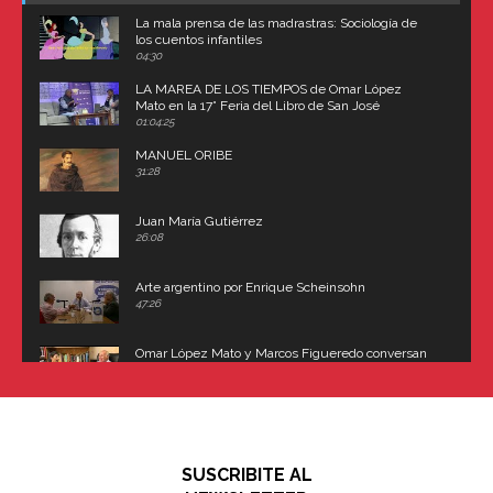
La mala prensa de las madrastras: Sociología de
los cuentos infantiles
04:30
LA MAREA DE LOS TIEMPOS de Omar López
Mato en la 17° Feria del Libro de San José
(Uruguay)
01:04:25
MANUEL ORIBE
31:28
Juan María Gutiérrez
26:08
Arte argentino por Enrique Scheinsohn
47:26
Omar López Mato y Marcos Figueredo conversan
sobre: Revolución de Lavalle y fusilamiento de
Dorrego
16:42
El historiador y editor argentino, Ricardo de Titto,
hablando de el Manco Paz (José María Paz)
48:03
SUSCRIBITE AL
"En política, la estupidez no es una desventaja"