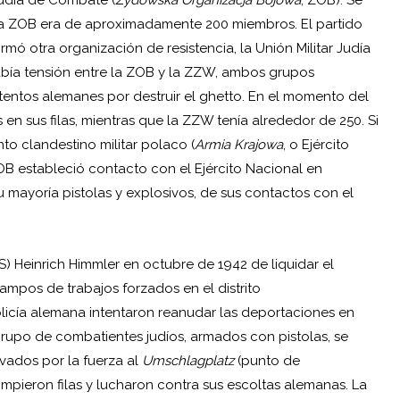
udía de Combate (
Zydowska Organizacja Bojowa
; ZOB). Se
la ZOB era de aproximadamente 200 miembros. El partido
rmó otra organización de resistencia, la Unión Militar Judía
abía tensión entre la ZOB y la ZZW, ambos grupos
ntentos alemanes por destruir el ghetto. En el momento del
n sus filas, mientras que la ZZW tenía alrededor de 250. Si
to clandestino militar polaco (
Armia Krajowa
, o Ejército
ZOB estableció contacto con el Ejército Nacional en
 mayoría pistolas y explosivos, de sus contactos con el
SS)
Heinrich Himmler
en octubre de 1942 de liquidar el
ampos de trabajos forzados en el distrito
licía alemana intentaron reanudar las deportaciones en
grupo de combatientes judíos, armados con pistolas, se
evados por la fuerza al
Umschlagplatz
(punto de
ompieron filas y lucharon contra sus escoltas alemanas. La