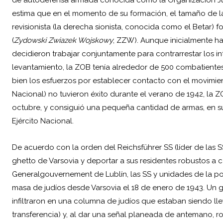
de autodefensa armada conocida como la Organización J
estima que en el momento de su formación, el tamaño de 
revisionista (la derecha sionista, conocida como el Betar) fo
(
Zydowski Zwiazek Wojskowy
; ZZW). Aunque inicialmente h
decidieron trabajar conjuntamente para contrarrestar los i
levantamiento, la ZOB tenía alrededor de 500 combatientes e
bien los esfuerzos por establecer contacto con el movimien
Nacional) no tuvieron éxito durante el verano de 1942, la 
octubre, y consiguió una pequeña cantidad de armas, en su
Ejército Nacional.
De acuerdo con la orden del Reichsführer SS (líder de las 
ghetto de Varsovia y deportar a sus residentes robustos a c
Generalgouvernement de Lublín, las SS y unidades de la po
masa de judíos desde Varsovia el 18 de enero de 1943. Un 
infiltraron en una columna de judíos que estaban siendo ll
transferencia) y, al dar una señal planeada de antemano, r