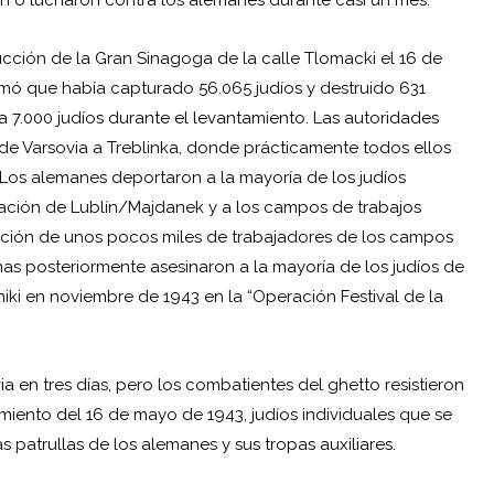
 o lucharon contra los alemanes durante casi un mes.
ucción de la Gran Sinagoga de la calle Tlomacki el 16 de
ormó que había capturado 56.065 judíos y destruido 631
 7.000 judíos durante el levantamiento. Las autoridades
e Varsovia a Treblinka, donde prácticamente todos ellos
Los alemanes deportaron a la mayoría de los judíos
ación de Lublín/Majdanek y a los campos de trabajos
epción de unos pocos miles de trabajadores de los campos
nas posteriormente asesinaron a la mayoría de los judíos de
ki en noviembre de 1943 en la “Operación Festival de la
 en tres días, pero los combatientes del ghetto resistieron
miento del 16 de mayo de 1943, judíos individuales que se
 patrullas de los alemanes y sus tropas auxiliares.