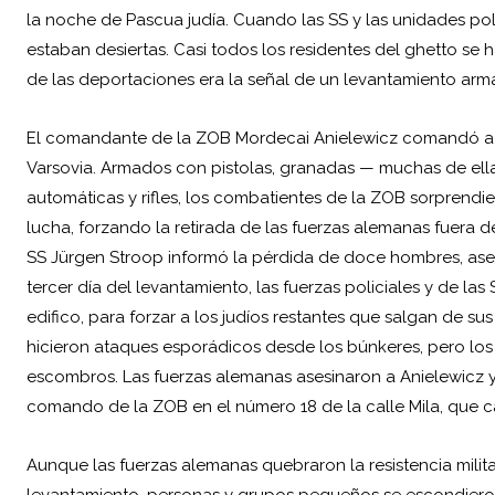
la noche de Pascua judía. Cuando las SS y las unidades poli
estaban desiertas. Casi todos los residentes del ghetto se
de las deportaciones era la señal de un levantamiento arm
El comandante de la ZOB Mordecai Anielewicz comandó a l
Varsovia. Armados con pistolas, granadas — muchas de ell
automáticas y rifles, los combatientes de la ZOB sorprendier
lucha, forzando la retirada de las fuerzas alemanas fuera 
SS Jürgen Stroop informó la pérdida de doce hombres, asesi
tercer día del levantamiento, las fuerzas policiales y de la
edifico, para forzar a los judíos restantes que salgan de su
hicieron ataques esporádicos desde los búnkeres, pero los
escombros. Las fuerzas alemanas asesinaron a Anielewicz y
comando de la ZOB en el número 18 de la calle Mila, que c
Aunque las fuerzas alemanas quebraron la resistencia mili