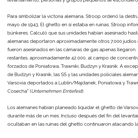
levantamiento, personas y grupos pequeños se escondieron
Para simbolizar la victoria alemana, Stroop ordenó la destr
mayo de 1943. El ghetto en sí estaba en ruinas. Stroop inf
búnkeres. Calculó que sus unidades habían asesinado hasta
alemanas deportaron aproximadamente otros 7.000 judíos d
fueron asesinados en las cámaras de gas apenas llegaron. 
restantes, aproximadamente 42.000, al campo de concentr
forzados de Poniatowa, Trawniki, Budzyn y Krasnik. A exc
de Budzyn y Krasnik, las SS y las unidades policiales alema
Varsovia deportados a Lublín/Majdanek, Poniatowa y Trawni
Cosecha” (
Unternehmen Erntefest
).
Los alemanes habían planeado liquidar el ghetto de Varsovia
durante más de un mes. Incluso después del fin del levanta
ocultaban en las ruinas del ghetto continuaron atacando las