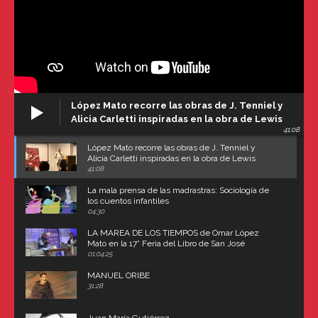
López Mato recorre las obras de J. Tenniel y
Alicia Carletti inspiradas en la obra de Lewis
41:08
Carroll
López Mato recorre las obras de J. Tenniel y
Alicia Carletti inspiradas en la obra de Lewis
Carroll
41:08
La mala prensa de las madrastras: Sociología de
los cuentos infantiles
04:30
LA MAREA DE LOS TIEMPOS de Omar López
Mato en la 17° Feria del Libro de San José
(Uruguay)
01:04:25
MANUEL ORIBE
31:28
Juan María Gutiérrez