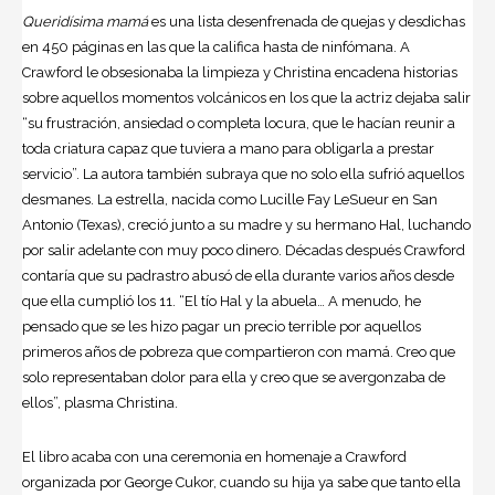
Queridísima mamá
es una lista desenfrenada de quejas y desdichas
en 450 páginas en las que la califica hasta de ninfómana. A
Crawford le obsesionaba la limpieza y Christina encadena historias
sobre aquellos momentos volcánicos en los que la actriz dejaba salir
“su frustración, ansiedad o completa locura, que le hacían reunir a
toda criatura capaz que tuviera a mano para obligarla a prestar
servicio”. La autora también subraya que no solo ella sufrió aquellos
desmanes. La estrella, nacida como Lucille Fay LeSueur en San
Antonio (Texas), creció junto a su madre y su hermano Hal, luchando
por salir adelante con muy poco dinero. Décadas después Crawford
contaría que su padrastro abusó de ella durante varios años desde
que ella cumplió los 11. “El tío Hal y la abuela… A menudo, he
pensado que se les hizo pagar un precio terrible por aquellos
primeros años de pobreza que compartieron con mamá. Creo que
solo representaban dolor para ella y creo que se avergonzaba de
ellos”, plasma Christina.
El libro acaba con una ceremonia en homenaje a Crawford
organizada por George Cukor, cuando su hija ya sabe que tanto ella