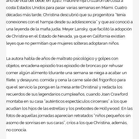
año de vida del bebé, en 1940, madre e hija cruzaron de costa a
costa Estados Unidos para pasar varias semanas en Miami. Cuatro
décadas más tarde, Christina descubrió que su progenitora “tenía
conexiones con el hampa desde su adolescencia” y que así conoció a
una leyenda de la mafia judía,
Meyer Lansky
, que facilitó la adopción
de Christina en el Estado de Nevada, ya que en California existían
leyes que no permitían que mujeres solteras adoptaran niños.
La autora habla de años de maltrato psicológico y golpes con
objetos, encadena episodio tras episodio de broncas por rehusar
comer algún alimento (durante una semana se niega a acabar un
filete, y desayuno, comida y cena la carne sale del frigorífico para
que el servicio la ponga en la mesa ante Christina) y redacta los
recuerdos de sus legendarios cumpleaños, cuando Joan Crawford
montaba en su casa “auténticos espectáculos circenses” a los que
acudían los hijos de las estrellas y los prebostes de Hollywood. En las
fotos de aquellas jornadas aparecían retratados “niños pequeños sin
asomo de sonrisas en sus caras”, críos a los que Christina, además,
no conocía.