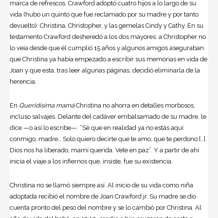
marca de refrescos. Crawford adoptó cuatro hijos a lo largo de su
vida (hubo un quinto que fue reclamado por su madre y por tanto
devuelto): Christina, Christopher, y las gemelas Cindy y Cathy. En su
testamento Crawford desheredó a los dos mayores: a Christopher no
lo veía desde que él cumplió 15 años y algunos amigos aseguraban
que Christina ya había empezado a escribir sus memorias en vida de
Joan y que esta, tras leer algunas páginas, decidió eliminarla de la
herencia.
En
Queridísima mamá
Christina no ahorra en detalles morbosos,
incluso salvajes. Delante del cadáver embalsamado de su madre, le
dice —o así lo escribe—: “Sé que en realidad ya no estás aquí
conmigo, madre… Solo quiero decirte que te amo, que te perdono […].
Dios nos ha liberado, mami querida. Vete en paz”. Y a partir de ahí
inicia el viaje a los infiernos que, insiste, fue su existencia.
Christina no se llamó siempre así. Al inicio de su vida como niña
adoptada recibió el nombre de Joan Crawford jr. Su madre se dio
cuenta pronto del peso del nombre y se lo cambió por Christina. Al