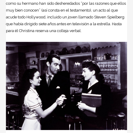
como su hermano han sido desheredados “por las razones que ellos
muy bien conocen” (así consta en el testamento), un acto al que
acude todo Hollywood, incluido un joven llamado Steven Spielberg
que había dirigido siete años antes en televisión a la estrella. Hasta
para él Christina reserva una colleja verbal.