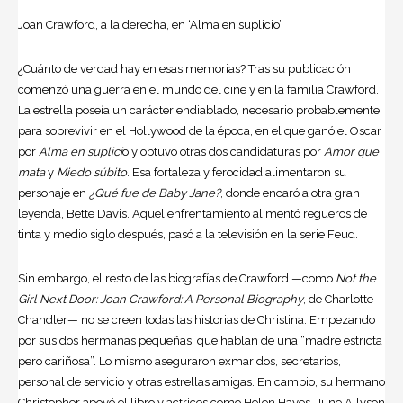
Joan Crawford, a la derecha, en ‘Alma en suplicio’.
¿Cuánto de verdad hay en esas memorias? Tras su publicación
comenzó una guerra en el mundo del cine y en la familia Crawford.
La estrella poseía un carácter endiablado, necesario probablemente
para sobrevivir en el Hollywood de la época, en el que ganó el Oscar
por
Alma en suplici
o y obtuvo otras dos candidaturas por
Amor que
mata
y
Miedo súbito
. Esa fortaleza y ferocidad alimentaron su
personaje en
¿Qué fue de Baby Jane?
, donde encaró a otra gran
leyenda, Bette Davis. Aquel enfrentamiento alimentó regueros de
tinta y medio siglo después, pasó a la televisión en la serie Feud.
Sin embargo, el resto de las biografías de Crawford —como
Not the
Girl Next Door: Joan Crawford: A Personal Biography
, de Charlotte
Chandler— no se creen todas las historias de Christina. Empezando
por sus dos hermanas pequeñas, que hablan de una “madre estricta
pero cariñosa”. Lo mismo aseguraron exmaridos, secretarios,
personal de servicio y otras estrellas amigas. En cambio, su hermano
Christopher apoyó el libro y actrices como Helen Hayes, June Allyson