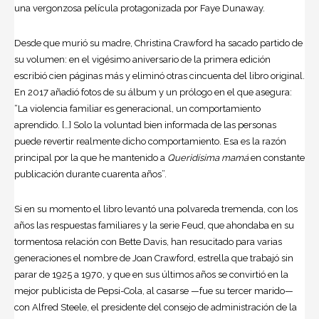
una vergonzosa película protagonizada por Faye Dunaway.
Desde que murió su madre, Christina Crawford ha sacado partido de
su volumen: en el vigésimo aniversario de la primera edición
escribió cien páginas más y eliminó otras cincuenta del libro original.
En 2017 añadió fotos de su álbum y un prólogo en el que asegura:
“La violencia familiar es generacional, un comportamiento
aprendido. […] Solo la voluntad bien informada de las personas
puede revertir realmente dicho comportamiento. Esa es la razón
principal por la que he mantenido a
Queridísima mamá
en constante
publicación durante cuarenta años”.
Si en su momento el libro levantó una polvareda tremenda, con los
años las respuestas familiares y la serie Feud, que ahondaba en su
tormentosa relación con
Bette Davis
, han resucitado para varias
generaciones el nombre de Joan Crawford, estrella que trabajó sin
parar de 1925 a 1970, y que en sus últimos años se convirtió en la
mejor publicista de Pepsi-Cola, al casarse —fue su tercer marido—
con Alfred Steele, el presidente del consejo de administración de la