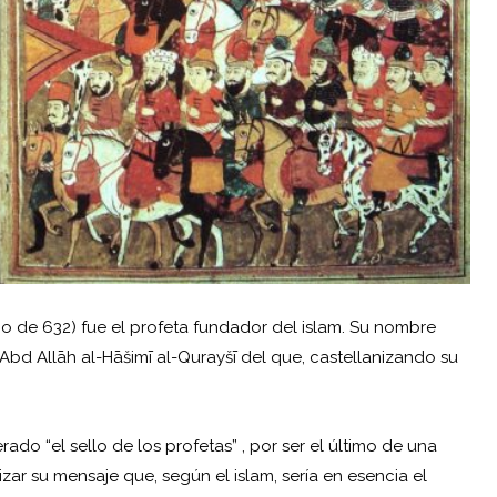
nio de 632) fue el profeta fundador del islam. Su nombre
d Allāh al-Hāšimī al-Qurayšī del que, castellanizando su
o “el sello de los profetas” , por ser el último de una
ar su mensaje que, según el islam, sería en esencia el