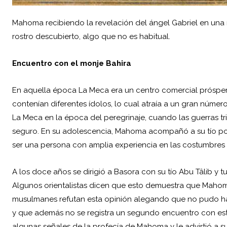
Mahoma recibiendo la revelación del ángel Gabriel en una m
rostro descubierto, algo que no es habitual.
Encuentro con el monje Bahira
En aquella época La Meca era un centro comercial prósper
contenían diferentes ídolos, lo cual atraía a un gran númer
La Meca en la época del peregrinaje, cuando las guerras tr
seguro. En su adolescencia, Mahoma acompañó a su tío por su
ser una persona con amplia experiencia en las costumbres 
A los doce años se dirigió a Basora con su tío Abu Tâlib y
Algunos orientalistas dicen que esto demuestra que Mahoma
musulmanes refutan esta opinión alegando que no pudo ha
y que además no se registra un segundo encuentro con est
algunas señales de la profecía de Mahoma y le advirtió a su 