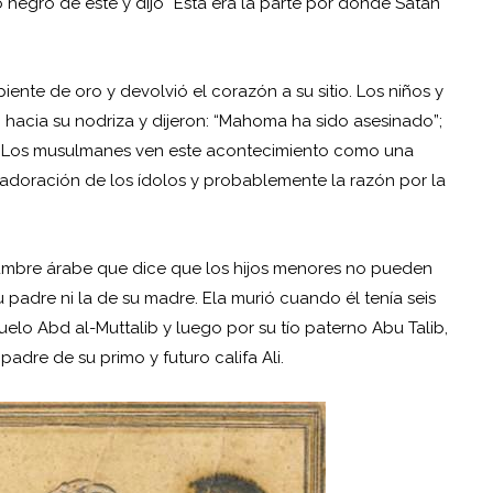
 negro de éste y dijo “Esta era la parte por donde Satán
nte de oro y devolvió el corazón a su sitio. Los niños y
hacia su nodriza y dijeron: “Mahoma ha sido asesinado”;
vo. Los musulmanes ven este acontecimiento como una
 adoración de los ídolos y probablemente la razón por la
mbre árabe que dice que los hijos menores no pueden
su padre ni la de su madre. Ela murió cuando él tenía seis
lo Abd al-Muttalib y luego por su tío paterno Abu Talib,
padre de su primo y futuro califa Ali.