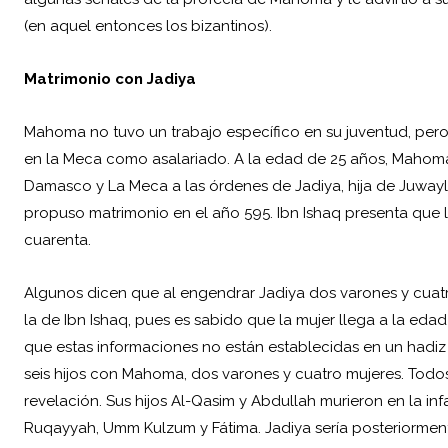
(en aquel entonces los bizantinos).
Matrimonio con Jadiya
Mahoma no tuvo un trabajo específico en su juventud, per
en la Meca como asalariado. A la edad de 25 años, Mahoma
Damasco y La Meca a las órdenes de Jadiya, hija de Juwayli
propuso matrimonio en el año 595. Ibn Ishaq presenta que l
cuarenta.
Algunos dicen que al engendrar Jadiya dos varones y cuat
la de Ibn Ishaq, pues es sabido que la mujer llega a la ed
que estas informaciones no están establecidas en un hadiz s
seis hijos con Mahoma, dos varones y cuatro mujeres. Todo
revelación. Sus hijos Al-Qasim y Abdullah murieron en la in
Ruqayyah, Umm Kulzum y Fátima. Jadiya sería posteriorment