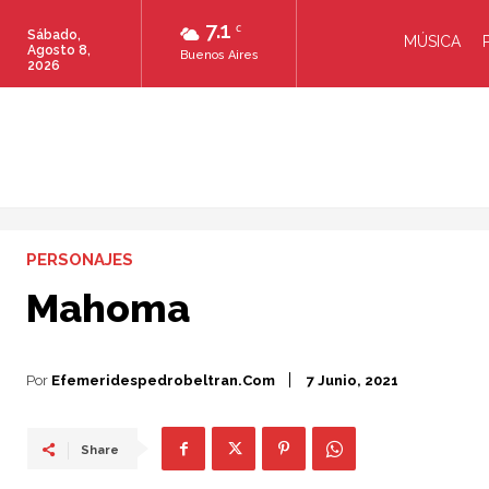
7.1
C
Sábado,
MÚSICA
Agosto 8,
Buenos Aires
2026
PERSONAJES
Mahoma
Por
Efemeridespedrobeltran.com
7 Junio, 2021
Share