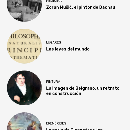
MEDICINA
Zoran Mušič, el pintor de Dachau
LUGARES
Las leyes del mundo
PINTURA
La imagen de Belgrano, un retrato
en construcción
EFEMÉRIDES
La nariz de Cleopatra y las