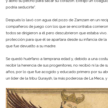
y abrió su pecho para sacar su corazón. Extrajo un coágulo
podría seducirte”.
Después lo lavó con agua del pozo de Zamzam en un recipie
compañeros de juego con los que se encontraba corrieron 
todos se dirigieron a él pero descubrieron que estaba vi
protección para que él se apartara desde su infancia de la
que fue devuelto a su madre.
Se quedó huérfano a temprana edad y, debido a una costu
recibir la herencia de sus progenitores, no recibió ni la de 
años, por lo que fue acogido y educado primero por su abue
un líder de la tribu Quraysh, la más poderosa de La Meca, y 