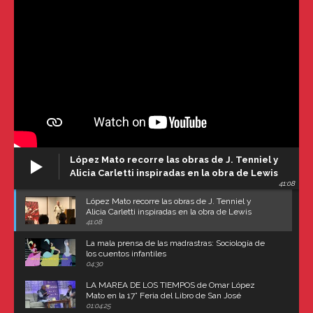
López Mato recorre las obras de J. Tenniel y
Alicia Carletti inspiradas en la obra de Lewis
41:08
Carroll
López Mato recorre las obras de J. Tenniel y
Alicia Carletti inspiradas en la obra de Lewis
Carroll
41:08
La mala prensa de las madrastras: Sociología de
los cuentos infantiles
04:30
LA MAREA DE LOS TIEMPOS de Omar López
Mato en la 17° Feria del Libro de San José
(Uruguay)
01:04:25