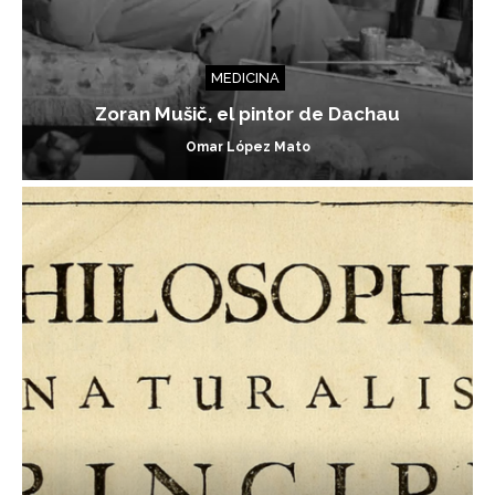
MEDICINA
Zoran Mušič, el pintor de Dachau
Omar López Mato