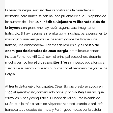
La leyenda negra le acusó de estar detrás de la muerte de su
hermano, pero nunca se han hallado pruebas de ello. En opinión de
los autores del libro «
Un inédito Alejandro VI liberado al fin de
la leyenda negra
», «no hay razón alguna para imaginar un
fratricidio. Sí hay razones, sin embargo, y muchas, para pensar en lo
más lógico: una venganza de los enemigos de los Borgia, una
trampa, una emboscada». Además de los Orsini y
el resto de
enemigos declarados de Juan Borgia
, entre los que estaba
incluso Fernando «El Católico», el principal sospechoso durante
mucho tiempo fue
el vicecanciller Sforza
, investigado a fondo a
cuenta de sus encontronazos públicos con el hermano mayor de los
Borgia.
Al frente de los ejércitos papales, César Borgia prestó su ayuda en
1499 al ejército galo, comandado por
el propio Rey Luis XII
, que
cruzó los Alpes y conquistó el Ducado de Milán. Tras la caída de
Milán, el hijo más bizarro de Alejandro VI atacó usando la artillería
francesa las ciudades de Imola y Forlì –gobernadas por la astuta