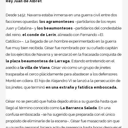
Rey Juan de Albret
.
Desde 1452, Navarra estaba inmersa en una guerra civil entre dos
facciones opuestas:
los agramonteses
–partidarios de los reyes
Juan y Catalina– y
los beaumonteses
–partidarios del condestable
del reino,
el conde de Lerín
, alineado con Fernando «El
Católico»–. La llegada de un hombre experimentado en la guerra
fue muy bien recibida. César fue nombrado por su cuñado capitán
de los ejércitos de Navarra y se enzarzó en la fracasada conquista de
la plaza beaumontesa de Larraga
. Estando entretenido en el
asedio a
la villa de Viana
, César vio como un grupo de jinetes
traspasaba el cerco plácidamente para abastecer a los defensores.
Montó en cólera. El hijo de Alejandro VI se lanzó a la persecución de
los jinetes, que terminó
en una extraña y fatídica emboscada.
César no se percató que había dejado atrás a su guardia hasta que
llegó al término conocido como
La Barranca Salada
. En una
confusa emboscada –se ha sugerido que preparada con el único
propósito de eliminarle de la escena–, César fue masacrado sin que
su guardia personal hiciera acto de presencia hasta horas después el