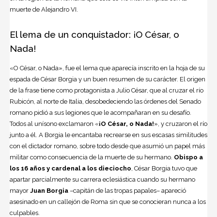
muerte de Alejandro VI.
El lema de un conquistador: ¡O César, o
Nada!
«O César, o Nada», fue el lema que aparecía inscrito en la hoja de su
espada de César Borgia y un buen resumen de su carácter. El origen
de la frase tiene como protagonista a Julio César, que al cruzar el río
Rubicón, al norte de Italia, desobedeciendo las órdenes del Senado
romano pidió a sus legiones que le acompañaran en su desafío.
Todos al unísono exclamaron «
¡O César, o Nada!
», y cruzaron el río
junto a él. A Borgia le encantaba recrearse en sus escasas similitudes
con el dictador romano, sobre todo desde que asumió un papel más
militar como consecuencia de la muerte de su hermano.
Obispo a
los 16 años y cardenal a los dieciocho
, César Borgia tuvo que
apartar parcialmente su carrera eclesiástica cuando su hermano
mayor
Juan Borgia
–capitán de las tropas papales– apareció
asesinado en un callejón de Roma sin que se conocieran nunca a los
culpables.