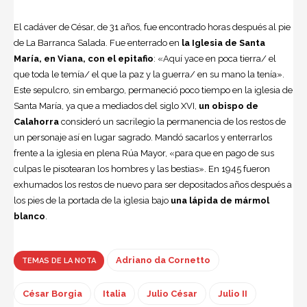
El cadáver de César, de 31 años, fue encontrado horas después al pie
de La Barranca Salada. Fue enterrado en
la Iglesia de Santa
María, en Viana, con el epitafio
: «Aquí yace en poca tierra/ el
que toda le temía/ el que la paz y la guerra/ en su mano la tenía».
Este sepulcro, sin embargo, permaneció poco tiempo en la iglesia de
Santa María, ya que a mediados del siglo XVI,
un obispo de
Calahorra
consideró un sacrilegio la permanencia de los restos de
un personaje así en lugar sagrado. Mandó sacarlos y enterrarlos
frente a la iglesia en plena Rúa Mayor, «para que en pago de sus
culpas le pisotearan los hombres y las bestias». En 1945 fueron
exhumados los restos de nuevo para ser depositados años después a
los pies de la portada de la iglesia bajo
una lápida de mármol
blanco
.
Adriano da Cornetto
TEMAS DE LA NOTA
César Borgia
Italia
Julio César
Julio II