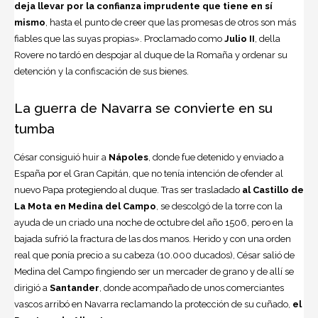
deja llevar por la confianza imprudente que tiene en sí
mismo
, hasta el punto de creer que las promesas de otros son más
fiables que las suyas propias». Proclamado como
Julio II
, della
Rovere no tardó en despojar al duque de la Romaña y ordenar su
detención y la confiscación de sus bienes.
La guerra de Navarra se convierte en su
tumba
César consiguió huir a
Nápoles
, donde fue detenido y enviado a
España por el Gran Capitán, que no tenía intención de ofender al
nuevo Papa protegiendo al duque. Tras ser trasladado
al Castillo de
La Mota en Medina del Campo
, se descolgó de la torre con la
ayuda de un criado una noche de octubre del año 1506, pero en la
bajada sufrió la fractura de las dos manos. Herido y con una orden
real que ponía precio a su cabeza (10.000 ducados), César salió de
Medina del Campo fingiendo ser un mercader de grano y de allí se
dirigió a
Santander
, donde acompañado de unos comerciantes
vascos arribó en Navarra reclamando la protección de su cuñado,
el