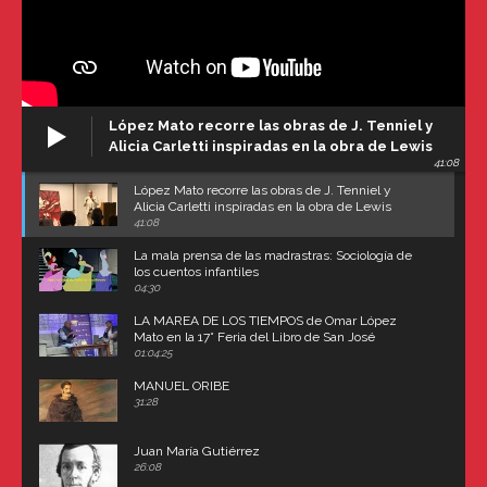
López Mato recorre las obras de J. Tenniel y
Alicia Carletti inspiradas en la obra de Lewis
41:08
Carroll
López Mato recorre las obras de J. Tenniel y
Alicia Carletti inspiradas en la obra de Lewis
Carroll
41:08
La mala prensa de las madrastras: Sociología de
los cuentos infantiles
04:30
LA MAREA DE LOS TIEMPOS de Omar López
Mato en la 17° Feria del Libro de San José
(Uruguay)
01:04:25
MANUEL ORIBE
31:28
Juan María Gutiérrez
26:08