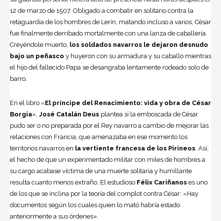
12 de marzo de 1507. Obligado a combatir en solitario contra la
retaguardia de los hombres de Lerín, matando incluso a varios, César
fue finalmente derribado mortalmente con una lanza de caballería.
Creyéndole muerto,
los soldados navarros le dejaron desnudo
bajo un peñasco
y huyeron con su armadura y su caballo mientras
el hijo del fallecido Papa se desangraba lentamente rodeado solo de
barro.
En el libro «
El príncipe del Renacimiento: vida y obra de César
Borgia
»,
José Catalán Deus
plantea si la emboscada de César
pudo ser o no preparada por el Rey navarro a cambio de mejorar las
relaciones con Francia, que amenazaba en ese momento los
territorios navarros en
la vertiente francesa de los Pirineos
. Así,
el hecho de que un experimentado militar con miles de hombres a
su cargo acabase víctima de una muerte solitaria y humillante
resulta cuanto menos extraño. El estudioso
Félix Cariñanos
es uno
de los que se inclina por la teoría del complot contra César: «Hay
documentos según los cuales quien lo mató habría estado
anteriormente a sus órdenes».