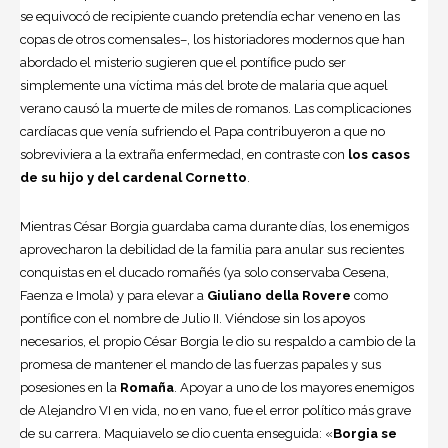
se equivocó de recipiente cuando pretendía echar veneno en las
copas de otros comensales–, los historiadores modernos que han
abordado el misterio sugieren que el pontífice pudo ser
simplemente una víctima más del brote de malaria que aquel
verano causó la muerte de miles de romanos. Las complicaciones
cardíacas que venía sufriendo el Papa contribuyeron a que no
sobreviviera a la extraña enfermedad, en contraste con
los casos
de su hijo y del cardenal Cornetto
.
Mientras César Borgia guardaba cama durante días, los enemigos
aprovecharon la debilidad de la familia para anular sus recientes
conquistas en el ducado romañés (ya solo conservaba Cesena,
Faenza e Imola) y para elevar a
Giuliano della Rovere
como
pontífice con el nombre de Julio II. Viéndose sin los apoyos
necesarios, el propio César Borgia le dio su respaldo a cambio de la
promesa de mantener el mando de las fuerzas papales y sus
posesiones en la
Romaña
. Apoyar a uno de los mayores enemigos
de Alejandro VI en vida, no en vano, fue el error político más grave
de su carrera. Maquiavelo se dio cuenta enseguida: «
Borgia se