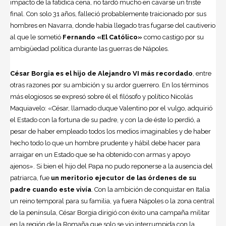
impacto de la fatídica cena, no tardó mucho en cavarse un triste
final. Con solo 31 años, falleció probablemente traicionado por sus
hombres en Navarra, donde había llegado tras fugarse del cautiverio
al que le sometió
Fernando «El Católico»
como castigo por su
ambigüedad política durante las guerras de Nápoles.
César Borgia es el hijo de Alejandro VI más recordado
, entre
otras razones por su ambición y su ardor guerrero. En los términos
más elogiosos se expresó sobre él el filósofo y político Nicolás
Maquiavelo: «César, llamado duque Valentino por el vulgo, adquirió
el Estado con la fortuna de su padre, y con la de éste lo perdió, a
pesar de haber empleado todos los medios imaginables y de haber
hecho todo lo que un hombre prudente y hábil debe hacer para
arraigar en un Estado que se ha obtenido con armas y apoyo
ajenos». Si bien el hijo del Papa no pudo reponerse a la ausencia del
patriarca, fue
un meritorio ejecutor de las órdenes de su
padre cuando este vivía
. Con la ambición de conquistar en Italia
un reino temporal para su familia, ya fuera Nápoles o la zona central
de la península, César Borgia dirigió con éxito una campaña militar
en la región de la Romaña que solo se vio interrumpida con la