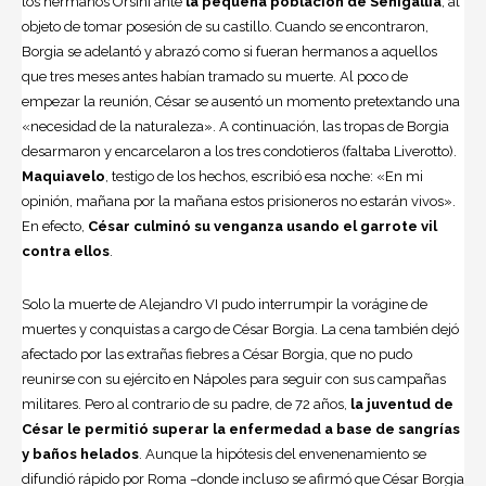
los hermanos Orsini ante
la pequeña población de Senigallia
, al
objeto de tomar posesión de su castillo. Cuando se encontraron,
Borgia se adelantó y abrazó como si fueran hermanos a aquellos
que tres meses antes habían tramado su muerte. Al poco de
empezar la reunión, César se ausentó un momento pretextando una
«necesidad de la naturaleza». A continuación, las tropas de Borgia
desarmaron y encarcelaron a los tres condotieros (faltaba Liverotto).
Maquiavelo
, testigo de los hechos, escribió esa noche: «En mi
opinión, mañana por la mañana estos prisioneros no estarán vivos».
En efecto,
César culminó su venganza usando el garrote vil
contra ellos
.
Solo la muerte de Alejandro VI pudo interrumpir la vorágine de
muertes y conquistas a cargo de César Borgia. La cena también dejó
afectado por las extrañas fiebres a César Borgia, que no pudo
reunirse con su ejército en Nápoles para seguir con sus campañas
militares. Pero al contrario de su padre, de 72 años,
la juventud de
César le permitió superar la enfermedad a base de sangrías
y baños helados
. Aunque la hipótesis del envenenamiento se
difundió rápido por Roma –donde incluso se afirmó que César Borgia