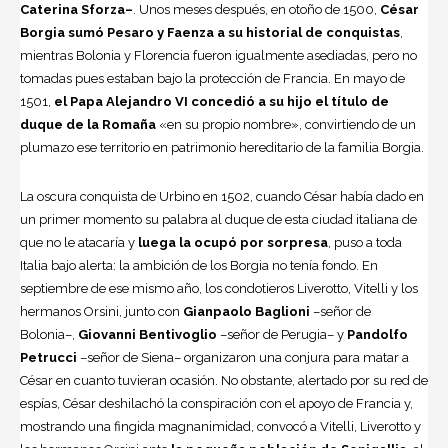
Caterina Sforza–
. Unos meses después, en otoño de 1500,
César
Borgia sumó Pesaro y Faenza a su historial de conquistas
,
mientras Bolonia y Florencia fueron igualmente asediadas, pero no
tomadas pues estaban bajo la protección de Francia. En mayo de
1501,
el Papa Alejandro VI concedió a su hijo el título de
duque de la Romaña
«en su propio nombre», convirtiendo de un
plumazo ese territorio en patrimonio hereditario de la familia Borgia.
La oscura conquista de Urbino en 1502, cuando César había dado en
un primer momento su palabra al duque de esta ciudad italiana de
que no le atacaría y
luega la ocupó por sorpresa
, puso a toda
Italia bajo alerta: la ambición de los Borgia no tenía fondo. En
septiembre de ese mismo año, los condotieros Liverotto, Vitelli y los
hermanos Orsini, junto con
Gianpaolo Baglioni
–señor de
Bolonia–,
Giovanni Bentivoglio
–señor de Perugia– y
Pandolfo
Petrucci
–señor de Siena– organizaron una conjura para matar a
César en cuanto tuvieran ocasión. No obstante, alertado por su red de
espías, César deshilachó la conspiración con el apoyo de Francia y,
mostrando una fingida magnanimidad, convocó a Vitelli, Liverotto y