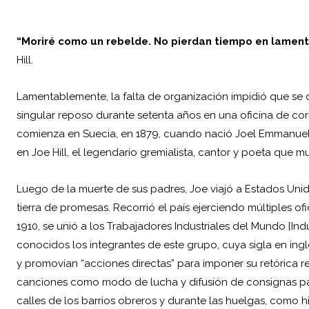
“Moriré como un rebelde. No pierdan tiempo en lament
Hill.
Lamentablemente, la falta de organización impidió que se 
singular reposo durante setenta años en una oficina de corr
comienza en Suecia, en 1879, cuando nació Joel Emmanuel H
en Joe Hill, el legendario gremialista, cantor y poeta que mu
Luego de la muerte de sus padres, Joe viajó a Estados Un
tierra de promesas. Recorrió el país ejerciendo múltiples of
1910, se unió a los Trabajadores Industriales del Mundo [Ind
conocidos los integrantes de este grupo, cuya sigla en in
y promovían “acciones directas” para imponer su retórica revo
canciones como modo de lucha y difusión de consignas parti
calles de los barrios obreros y durante las huelgas, como 