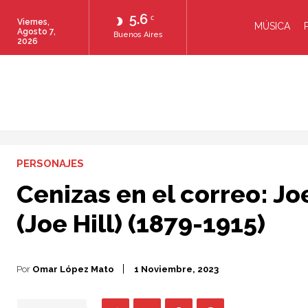
5.6
C
Viernes,
MÚSICA
Agosto 7,
Buenos Aires
2026
PERSONAJES
Cenizas en el correo: 
(Joe Hill) (1879-1915)
Por
Omar López Mato
1 Noviembre, 2023