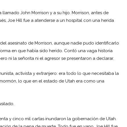
llamado John Morrison y a su hijo. Morrison, antes de
és, Joe Hill fue a atenderse a un hospital con una herida
o del asesinato de Morrison, aunque nadie pudo identificarlo
orma en que había sido herido. Contó una vaga historia
o ni la señorita ni el agresor se presentaron a declarar.
nista, activista y extranjero: era todo lo que necesitaba la
mormón, lo que en el estado de Utah era como una
usilado.
etenta y cinco mil cartas inundaron la gobernación de Utah.
ación de la pena de muerte. Todo fue en vano. Joe Hill fue