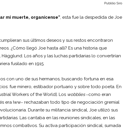
Publilio Siro
ar mi muerte, organícense”
, esta fue la despedida de Joe
cumplieran sus últimos deseos y sus restos encontraron
eos. ¿Cómo llegó Joe hasta allí? Es una historia que
ägglund. Los años y las luchas partidarias lo convertirían
riera fusilado en 1915.
idos con uno de sus hermanos, buscando fortuna en esa
icios: fue minero, estibador portuario y sobre todo poeta. En
ustrial Workers of the World]
.
Los
wobblies
‒como eran
glés era Iww‒ rechazaban todo tipo de negociación gremial
lucionaria. Durante su militancia sindical, Joe utilizó sus
darias. Las cantaba en las reuniones sindicales, en las
himnos combativos. Su activa participación sindical, sumada