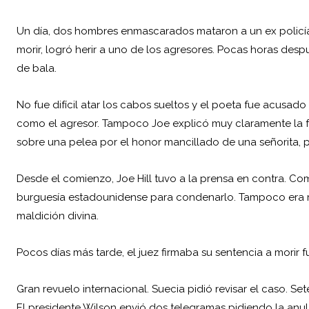
Un día, dos hombres enmascarados mataron a un ex policía 
morir, logró herir a uno de los agresores. Pocas horas despu
de bala.
No fue difícil atar los cabos sueltos y el poeta fue acusad
como el agresor. Tampoco Joe explicó muy claramente la f
sobre una pelea por el honor mancillado de una señorita, per
Desde el comienzo, Joe Hill tuvo a la prensa en contra. Comu
burguesía estadounidense para condenarlo. Tampoco era 
maldición divina.
Pocos días más tarde, el juez firmaba su sentencia a morir f
Gran revuelo internacional. Suecia pidió revisar el caso. S
El presidente Wilson envió dos telegramas pidiendo la anul