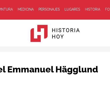
PINTURA
MEDICINA
PERSONAJES
LUGARES
HISTORIA
FO
Historia
Joel Emmanuel Hägglund
Hoy