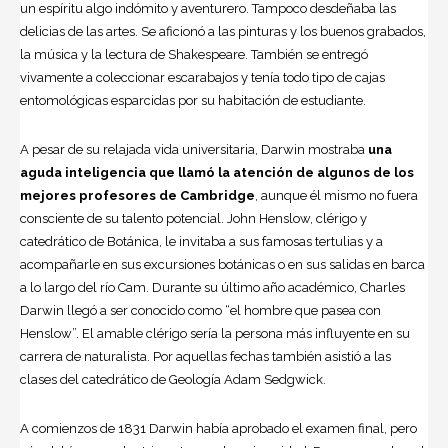
un espíritu algo indómito y aventurero. Tampoco desdeñaba las
delicias de las artes. Se aficionó a las pinturas y los buenos grabados,
la música y la lectura de Shakespeare. También se entregó
vivamente a coleccionar escarabajos y tenía todo tipo de cajas
entomológicas esparcidas por su habitación de estudiante.
A pesar de su relajada vida universitaria, Darwin mostraba
una
aguda inteligencia que llamó la atención de algunos de los
mejores profesores de Cambridge
, aunque él mismo no fuera
consciente de su talento potencial. John Henslow, clérigo y
catedrático de Botánica, le invitaba a sus famosas tertulias y a
acompañarle en sus excursiones botánicas o en sus salidas en barca
a lo largo del río Cam. Durante su último año académico, Charles
Darwin llegó a ser conocido como “el hombre que pasea con
Henslow”. El amable clérigo sería la persona más influyente en su
carrera de naturalista. Por aquellas fechas también asistió a las
clases del catedrático de Geología Adam Sedgwick.
A comienzos de 1831 Darwin había aprobado el examen final, pero