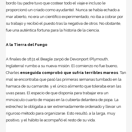
bordo (su padre tuvo que costear todo el viaje e incluso le
proporcionó un criado como ayudante). Nunca se había echado a
mar abierto, no era un científico experimentado, no iba a cobrar por
su trabajo y recibió el puesto tras la negativa de otros. No obstante,
fue una auténtica fortuna para la historia de la ciencia.
A la Tierra del Fuego
A finales de 1831 el Beagle zarpó de Devonport (Plymouth,
Inglaterra) rumbo a su nueva misión. El comienzo no fue bueno,
Charles
enseguida comprobó que sufría terribles mareos
. Tan
mal se encontraba que pasó las primeras semanas tumbado en la
hamaca de su camarote, y el único alimento que toleraba eran las
uvas pasas. El espacio de que disponía para trabajar era un
minúsculo cuarto de mapas en la cubierta delantera de popa. La
estrechez le obligaba a ser extremadamente ordenado y llevar un
riguroso método para organizarse. Esto resultó, a la larga, muy
positivo, y el hábito le acompañó el resto de su vida.