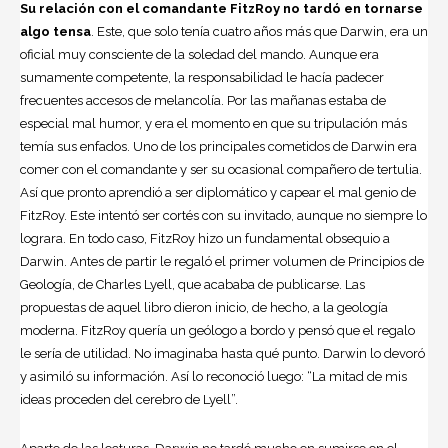
Su relación con el comandante FitzRoy no tardó en tornarse
algo tensa
. Este, que solo tenía cuatro años más que Darwin, era un
oficial muy consciente de la soledad del mando. Aunque era
sumamente competente, la responsabilidad le hacía padecer
frecuentes accesos de melancolía. Por las mañanas estaba de
especial mal humor, y era el momento en que su tripulación más
temía sus enfados. Uno de los principales cometidos de Darwin era
comer con el comandante y ser su ocasional compañero de tertulia.
Así que pronto aprendió a ser diplomático y capear el mal genio de
FitzRoy. Este intentó ser cortés con su invitado, aunque no siempre lo
lograra. En todo caso, FitzRoy hizo un fundamental obsequio a
Darwin. Antes de partir le regaló el primer volumen de Principios de
Geología, de Charles Lyell, que acababa de publicarse. Las
propuestas de aquel libro dieron inicio, de hecho, a la geología
moderna. FitzRoy quería un geólogo a bordo y pensó que el regalo
le sería de utilidad. No imaginaba hasta qué punto. Darwin lo devoró
y asimiló su información. Así lo reconoció luego: “La mitad de mis
ideas proceden del cerebro de Lyell”.