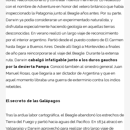
con el nombre de Adventure en honor del velero británico que había
inspeccionado la Patagonia junto al Beagle años antes. Por su parte,
Darwin ya podía considerarse un experimentado naturalista, y
disfrutaba especialmente haciendo geología en aquellas tierras
desconocidas. En verano realizó un largo viaje de reconocimiento
por el interior argentino. Partió desde el puesto costero de El Carmen
hasta llegar a Buenos Aires. Desde allí llegó a Montevideo a finales
de año para reincorporarse al viaje del Beagle. Durante la extensa
ruta, Darwin
cabalgó infatigable junto a los duros gauchos
por la desierta Pampa
. Conoció también al siniestro general Juan
Manuel Rosas, que llegaría a ser dictador de Argentina y que en
aquel momento libraba una guerra de exterminio contra los indios
rebeldes.
El secreto de las Galápagos
Tras la ardua labor cartográfica, el Beagle abandonó los estrechos de
Tierra del Fuego y partió hacia aguas del Pacífico. En 1834 atracó en
Valparaíso y Darwin aprovechó para realizar otro largo viaje de