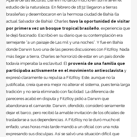
Aparte de las lecturas, Darwin no tardó mucho en sumirse en el
estudio de la naturaleza. En febrero de 1832 llegaron a tierras
brasileñas y desembocaron en la hermosa ciudad de Bahía (la
actual Salvador de Bahía). Charles
tuvo la oportunidad de visitar
por primera vez un bosque tropical brasileño
, experiencia que
le dejó fascinado. Escribió en su diario que su contemplación era
semejante “a un paisaje de Las mil y una noches”. Y fue en Bahía
donde Darwin tuvo una de las peores discusiones con FitzRoy. Nada
más llegar a tierra, Charles se horrorizó de estar en un país donde
todavía imperaba la esclavitud. Él
provenía de una familia que
participaba activamente en el movimiento antiesclavista
y
expresó claramente su repulsa a FitzRoy. Este, aunque no la
justificaba, creía que era mejor no alterar el sistema, pues tenía larga
tradición y no sería eliminado con facilidad. La diferencia de
pareceres acabó en disputa y FitzRoy pidió a Darwin que
abandonara el camarote. Darwin, ofendido, consideró seriamente
dejar el barco, pero recibió la amable invitación de los oficiales de
trasladarse a sus dependencias. A FitzRoy no le duró mucho el
enfado, unas horas más tarde mandó a un oficial con una nota
expresando sus disculpas. Así se salvó una situación difícil que