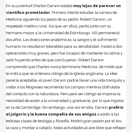
En su juventud
Charles Darwin
estaba
muy lejos de parecer un
científico prometedor
. Primero intentó estudiar la carrera de
Medicina siguiendo los pasos de su padre, Robert Darwin, un
respetado médico rural. Así que, en 1825, partió junto con su
hermano mayor a la Universidad de Edimburgo. Allí permaneció
dos años. Las disecciones anatómicas, la sangre y el sufrimiento
humano no resultaron tolerables para su sensibilidad. Asistió a dos
operaciones muy graves, pero fue incapaz de mantener la calma y
salió huyendo antes de que concluyeran. Robert Darwin
comprendió que Charles nunca terminaría Medicina, de modo que
le instó a que se ordenara clérigo de la Iglesia anglicana. La idea
parecía aceptable, el joven Darwin podría llevar una vida tranquila y
visitar a los feligreses recorriendo los campos mientras disfrutaba
del contacto con la
naturaleza
. Pero para ser clérigo se imponía la
necesidad de asistir a la universidad y graduarse, por lo que ingresó
en la de Cambridge. Sin embargo, una vez en ella, Darwin
prefirió
el jolgorio y la buena compañía de sus amigos
a asistir a las
tediosas clases de teología y filosofía. Mostró gran pasión por el tiro,
la caza y montar a caballo, todas actividades al aire libre que reflejan