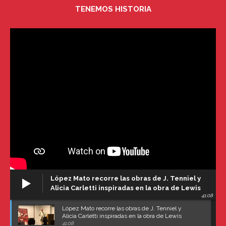
TENEMOS HISTORIA
López Mato recorre las obras de J. Tenniel y
Alicia Carletti inspiradas en la obra de Lewis
41:08
Carroll
López Mato recorre las obras de J. Tenniel y
Alicia Carletti inspiradas en la obra de Lewis
Carroll
41:08