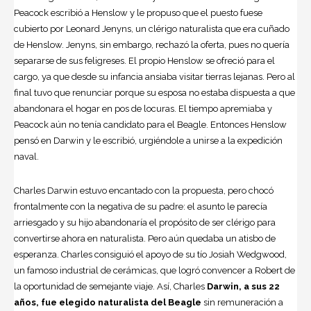
Peacock escribió a Henslow y le propuso que el puesto fuese
cubierto por Leonard Jenyns, un clérigo naturalista que era cuñado
de Henslow. Jenyns, sin embargo, rechazó la oferta, pues no quería
separarse de sus feligreses. El propio Henslow se ofreció para el
cargo, ya que desde su infancia ansiaba visitar tierras lejanas. Pero al
final tuvo que renunciar porque su esposa no estaba dispuesta a que
abandonara el hogar en pos de locuras. El tiempo apremiaba y
Peacock aún no tenía candidato para el Beagle. Entonces Henslow
pensó en Darwin y le escribió, urgiéndole a unirse a la expedición
naval.
Charles Darwin estuvo encantado con la propuesta, pero chocó
frontalmente con la negativa de su padre: el asunto le parecía
arriesgado y su hijo abandonaría el propósito de ser clérigo para
convertirse ahora en naturalista. Pero aún quedaba un atisbo de
esperanza. Charles consiguió el apoyo de su tío Josiah Wedgwood,
un famoso industrial de cerámicas, que logró convencer a Robert de
la oportunidad de semejante viaje. Así, Charles
Darwin, a sus 22
años, fue elegido naturalista del Beagle
sin remuneración a