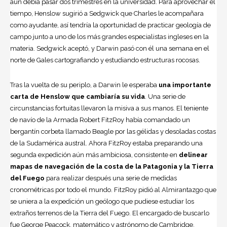
aún debía pasar dos trimestres en la universidad. Para aprovechar el
tiempo, Henslow sugirió a Sedgwick que Charles le acompañara
como ayudante, así tendría la oportunidad de practicar geología de
campo junto a uno de los más grandes especialistas ingleses en la
materia. Sedgwick aceptó, y Darwin pasó con él una semana en el
norte de Gales cartografiando y estudiando estructuras rocosas.
Tras la vuelta de su periplo, a Darwin le esperaba
una importante
carta de Henslow que cambiaría su vida
. Una serie de
circunstancias fortuitas llevaron la misiva a sus manos. El teniente
de navío de la Armada Robert FitzRoy había comandado un
bergantín corbeta llamado Beagle por las gélidas y desoladas costas
de la Sudamérica austral. Ahora FitzRoy estaba preparando una
segunda expedición aún más ambiciosa, consistente en
delinear
mapas de navegación de la costa de la Patagonia y la Tierra
del Fuego
para realizar después una serie de medidas
cronométricas por todo el mundo. FitzRoy pidió al Almirantazgo que
se uniera a la expedición un geólogo que pudiese estudiar los
extraños terrenos de la Tierra del Fuego. El encargado de buscarlo
fue George Peacock, matemático y astrónomo de Cambridge.