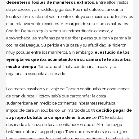
desenterró fósiles de mamíferos extintos
. Entre ellos, restos
de perezosos y armadillos gigantes. Fue meticuloso al anotar la
localización exacta del yacimiento e intuyó con acierto que los fósiles
eran relativamente recientes. Al margen de sus estudios naturales,
Charles Darwin seguía siendo un extraordinario cazador, y
aprovechaba las mañanas para derribar piezas que iban a parar a la
cocina del Beagle. Su pericia en la caza y su afabilidad le hicieron
muy popular entre los marineros. Sin embargo,
el estudio de los
ejemplares que iba acumulando en su camarote le absorbía
mucho tiempo
. Tanto, que al final abandonaría la caza y le
regalaría la escopeta a su criado.
Los meses pasaban y el viaje de Darwin continuaba en condiciones
de gran dureza. FitzRoy sabía que cartografiar la costa
sudamericana en medio de tormentas incesantes resultaba
imposible para un solo barco. En marzo de 1833
decidió pagar de
su propio bolsillo la compra de un buque
de 170 toneladas
destinado a la caza de focas, confiando en que el Almirantazgo
británico cubriría luego el pago. Tuvo que desembolsar casi 1.300
libras, reacondicionarlo y contratar nuevos marineros. Lo rebautizó