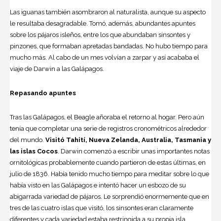
Las iguanas también asombraron al naturalista, aunque su aspecto
le resultaba desagradable. Tomó, además, abundantes apuntes
sobre los pájaros isleños, entre los que abundaban sinsontes y
pinzones, que formaban apretadas bandadas. No hubo tiempo para
mucho más. Al cabo de un mes volvían a zarpar y así acababa el
viaje de Darwin a las Galápagos.
Repasando apuntes
Tras las Galápagos, el Beagle añoraba el retorno al hogar. Pero aún
tenía que completar una serie de registros cronométricos alrededor
del mundo.
Visitó Tahití, Nueva Zelanda, Australia, Tasmania y
las islas Cocos
. Darwin comenzó a escribir unas importantes notas
ornitológicas probablemente cuando partieron de estas últimas, en
julio de 1836. Había tenido mucho tiempo para meditar sobre lo que
había visto en las Galápagos e intentó hacer un esbozo de su
abigarrada variedad de pájaros. Le sorprendió enormemente que en
tres de las cuatro islas que visitó, los sinsontes eran claramente
diferentes y cada variedad estaba restringida a su propia isla.