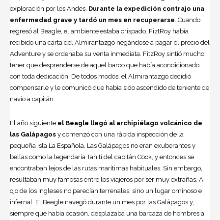
exploración por los Andes.
Durante la expedición contrajo una
enfermedad grave y tardó un mes en recuperarse
. Cuando
regresó al Beagle, el ambiente estaba crispado. FiztRoy había
recibido una carta del Almirantazgo negándose a pagar el precio del
Adventure y se ordenaba su venta inmediata. FitzRoy sintió mucho
tener que desprenderse de aquel barco que había acondicionado
con toda dedicación. De todos modos, el Almirantazgo decidió
compensarle y le comunicó que había sido ascendido de teniente de
navío a capitán.
El año siguiente
el Beagle llegó al archipiélago volcánico de
las Galápagos
y comenzó con una rápida inspección de la
pequeña isla La Española. Las Galápagos no eran exuberantes y
bellas como la legendaria Tahití del capitán Cook, y entonces se
encontraban lejos de las rutas marítimas habituales. Sin embargo,
resultaban muy famosas entre los viajeros por ser muy extrañas. A
ojo de los ingleses no parecían terrenales, sino un lugar ominoso e
infernal. El Beagle navegó durante un mes por las Galápagos y,
siempre que había ocasión, desplazaba una barcaza de hombres a