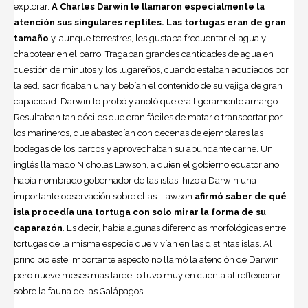
explorar.
A Charles Darwin le llamaron especialmente la
atención sus singulares reptiles. Las tortugas eran de gran
tamaño
y, aunque terrestres, les gustaba frecuentar el agua y
chapotear en el barro. Tragaban grandes cantidades de agua en
cuestión de minutos y los lugareños, cuando estaban acuciados por
la sed, sacrificaban una y bebían el contenido de su vejiga de gran
capacidad. Darwin lo probó y anotó que era ligeramente amargo.
Resultaban tan dóciles que eran fáciles de matar o transportar por
los marineros, que abastecían con decenas de ejemplares las
bodegas de los barcos y aprovechaban su abundante carne. Un
inglés llamado Nicholas Lawson, a quien el gobierno ecuatoriano
había nombrado gobernador de las islas, hizo a Darwin una
importante observación sobre ellas. Lawson
afirmó saber de qué
isla procedía una tortuga con solo mirar la forma de su
caparazón
. Es decir, había algunas diferencias morfológicas entre
tortugas de la misma especie que vivían en las distintas islas. Al
principio este importante aspecto no llamó la atención de Darwin,
pero nueve meses más tarde lo tuvo muy en cuenta al reflexionar
sobre la fauna de las Galápagos.