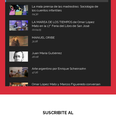
La mala prensa de las madrastras: Sociología de
los cuentos infantiles
04:30
LA MAREA DE LOS TIEMPOS de Omar López
Mato en la 17° Feria del Libro de San José
(Uruguay)
01:04:25
MANUEL ORIBE
31:28
Juan María Gutiérrez
26:08
Arte argentino por Enrique Scheinsohn
47:26
Omar López Mato y Marcos Figueredo conversan
sobre: Revolución de Lavalle y fusilamiento de
Dorrego
16:42
El historiador y editor argentino, Ricardo de Titto,
hablando de el Manco Paz (José María Paz)
48:03
SUSCRIBITE AL
"En política, la estupidez no es una desventaja"