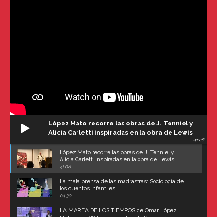
López Mato recorre las obras de J. Tenniel y
Alicia Carletti inspiradas en la obra de Lewis
41:08
Carroll
López Mato recorre las obras de J. Tenniel y
Alicia Carletti inspiradas en la obra de Lewis
Carroll
41:08
La mala prensa de las madrastras: Sociología de
los cuentos infantiles
04:30
LA MAREA DE LOS TIEMPOS de Omar López