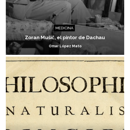
MEDICINA
Zoran Mušič, el pintor de Dachau
Omar López Mato