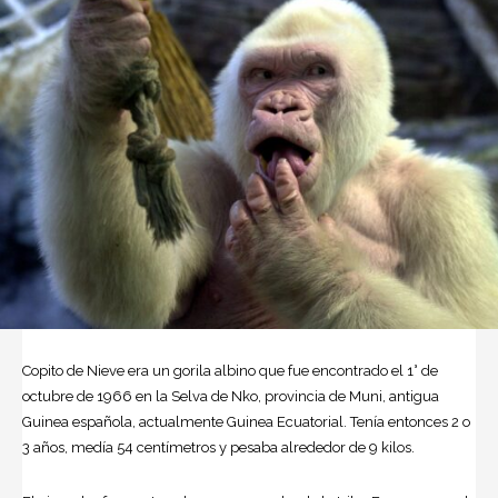
Copito de Nieve era un gorila albino que fue encontrado el 1° de
octubre de 1966 en la Selva de Nko, provincia de Muni, antigua
Guinea española, actualmente Guinea Ecuatorial. Tenía entonces 2 o
3 años, medía 54 centímetros y pesaba alrededor de 9 kilos.