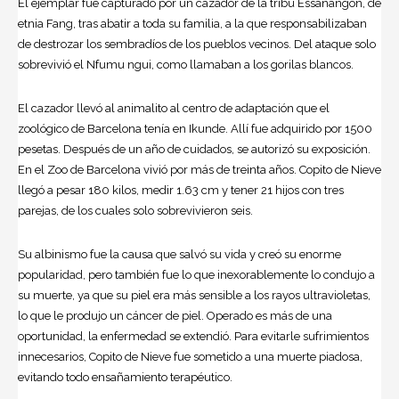
El ejemplar fue capturado por un cazador de la tribu Essanangon, de
etnia Fang, tras abatir a toda su familia, a la que responsabilizaban
de destrozar los sembradíos de los pueblos vecinos. Del ataque solo
sobrevivió el Nfumu ngui, como llamaban a los gorilas blancos.
El cazador llevó al animalito al centro de adaptación que el
zoológico de Barcelona tenía en Ikunde. Allí fue adquirido por 1500
pesetas. Después de un año de cuidados, se autorizó su exposición.
En el Zoo de Barcelona vivió por más de treinta años. Copito de Nieve
llegó a pesar 180 kilos, medir 1.63 cm y tener 21 hijos con tres
parejas, de los cuales solo sobrevivieron seis.
Su albinismo fue la causa que salvó su vida y creó su enorme
popularidad, pero también fue lo que inexorablemente lo condujo a
su muerte, ya que su piel era más sensible a los rayos ultravioletas,
lo que le produjo un cáncer de piel. Operado es más de una
oportunidad, la enfermedad se extendió. Para evitarle sufrimientos
innecesarios, Copito de Nieve fue sometido a una muerte piadosa,
evitando todo ensañamiento terapéutico.