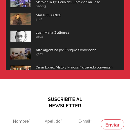
Mato en la 17° Feria del Libro de San José
(Uruguay)
01:04:25
MANUEL ORIBE
31:28
Juan María Gutiérrez
26:08
Arte argentino por Enrique Scheinsohn
47:26
Omar López Mato y Marcos Figueredo conversan
sobre: Revolución de Lavalle y fusilamiento de
Dorrego
16:42
El historiador y editor argentino, Ricardo de Titto,
hablando de el Manco Paz (José María Paz)
48:03
SUSCRIBITE AL
"En política, la estupidez no es una desventaja"
NEWSLETTER
02:58
"En política, la estupidez no es una desventaja"
Napoleón
03:06