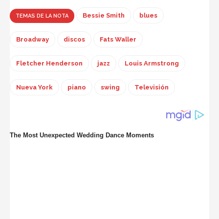
Bessie Smith
blues
TEMAS DE LA NOTA
Broadway
discos
Fats Waller
Fletcher Henderson
jazz
Louis Armstrong
Nueva York
piano
swing
Televisión