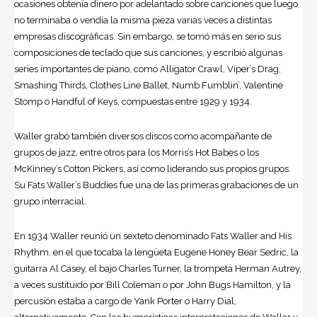
ocasiones obtenía dinero por adelantado sobre canciones que luego
no terminaba o vendía la misma pieza varias veces a distintas
empresas discográficas. Sin embargo, se tomó más en serio sus
composiciones de teclado que sus canciones, y escribió algunas
series importantes de piano, como Alligator Crawl, Viper’s Drag,
Smashing Thirds, Clothes Line Ballet, Numb Fumblin’, Valentine
Stomp o Handful of Keys, compuestas entre 1929 y 1934.
Waller grabó también diversos discos como acompañante de
grupos de jazz, entre otros para los Morris’s Hot Babes o los
McKinney’s Cotton Pickers, así como liderando sus propios grupos.
Su Fats Waller’s Buddies fue una de las primeras grabaciones de un
grupo interracial.
En 1934 Waller reunió un sexteto denominado Fats Waller and His
Rhythm, en el que tocaba la lengüeta Eugene Honey Bear Sedric, la
guitarra Al Casey, el bajo Charles Turner, la trompeta Herman Autrey,
a veces sustituido por Bill Coleman o por John Bugs Hamilton, y la
percusión estaba a cargo de Yank Porter o Harry Dial,