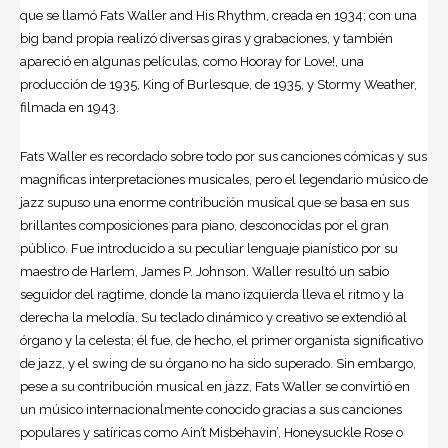
que se llamó Fats Waller and His Rhythm, creada en 1934; con una
big band propia realizó diversas giras y grabaciones, y también
apareció en algunas películas, como Hooray for Love!, una
producción de 1935, King of Burlesque, de 1935, y Stormy Weather,
filmada en 1943.
Fats Waller es recordado sobre todo por sus canciones cómicas y sus
magníficas interpretaciones musicales, pero el legendario músico de
jazz supuso una enorme contribución musical que se basa en sus
brillantes composiciones para piano, desconocidas por el gran
público. Fue introducido a su peculiar lenguaje pianístico por su
maestro de Harlem, James P. Johnson. Waller resultó un sabio
seguidor del ragtime, donde la mano izquierda lleva el ritmo y la
derecha la melodía. Su teclado dinámico y creativo se extendió al
órgano y la celesta; él fue, de hecho, el primer organista significativo
de jazz, y el swing de su órgano no ha sido superado. Sin embargo,
pese a su contribución musical en jazz, Fats Waller se convirtió en
un músico internacionalmente conocido gracias a sus canciones
populares y satíricas como Ain’t Misbehavin’, Honeysuckle Rose o