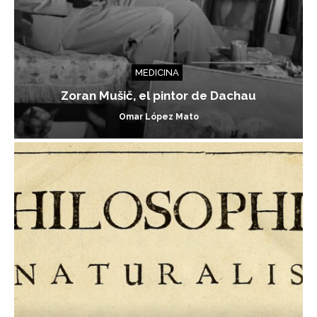
MEDICINA
Zoran Mušič, el pintor de Dachau
Omar López Mato