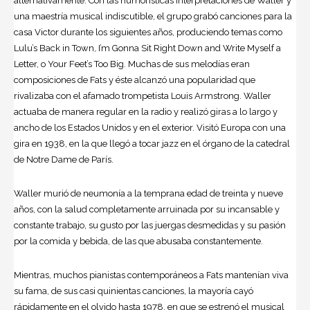
alternativamente. Con las humorísticas interpretaciones de Waller y
una maestría musical indiscutible, el grupo grabó canciones para la
casa Victor durante los siguientes años, produciendo temas como
Lulu’s Back in Town, I’m Gonna Sit Right Down and Write Myself a
Letter, o Your Feet’s Too Big. Muchas de sus melodías eran
composiciones de Fats y éste alcanzó una popularidad que
rivalizaba con el afamado trompetista Louis Armstrong. Waller
actuaba de manera regular en la radio y realizó giras a lo largo y
ancho de los Estados Unidos y en el exterior. Visitó Europa con una
gira en 1938, en la que llegó a tocar jazz en el órgano de la catedral
de Notre Dame de París.
Waller murió de neumonía a la temprana edad de treinta y nueve
años, con la salud completamente arruinada por su incansable y
constante trabajo, su gusto por las juergas desmedidas y su pasión
por la comida y bebida, de las que abusaba constantemente.
Mientras, muchos pianistas contemporáneos a Fats mantenían viva
su fama, de sus casi quinientas canciones, la mayoría cayó
rápidamente en el olvido hasta 1978, en que se estrenó el musical