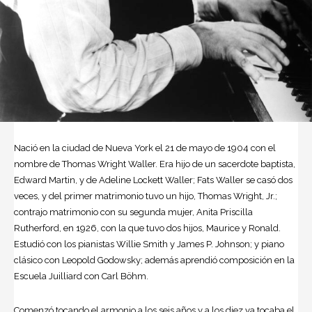
Nació en la ciudad de Nueva York el 21 de mayo de 1904 con el
nombre de Thomas Wright Waller. Era hijo de un sacerdote baptista,
Edward Martin, y de Adeline Lockett Waller; Fats Waller se casó dos
veces, y del primer matrimonio tuvo un hijo, Thomas Wright, Jr.;
contrajo matrimonio con su segunda mujer, Anita Priscilla
Rutherford, en 1926, con la que tuvo dos hijos, Maurice y Ronald.
Estudió con los pianistas Willie Smith y James P. Johnson; y piano
clásico con Leopold Godowsky; además aprendió composición en la
Escuela Juilliard con Carl Böhm.
Comenzó tocando el armonio a los seis años y a los diez ya tocaba el