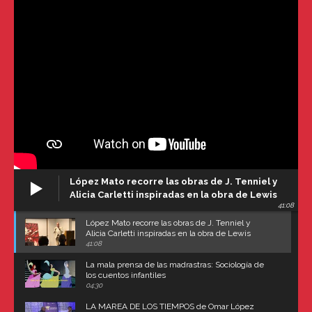
López Mato recorre las obras de J. Tenniel y
Alicia Carletti inspiradas en la obra de Lewis
41:08
Carroll
López Mato recorre las obras de J. Tenniel y
Alicia Carletti inspiradas en la obra de Lewis
Carroll
41:08
La mala prensa de las madrastras: Sociología de
los cuentos infantiles
04:30
LA MAREA DE LOS TIEMPOS de Omar López