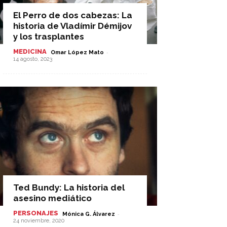
El Perro de dos cabezas: La
historia de Vladímir Démijov
y los trasplantes
MEDICINA
-
Omar López Mato
14 agosto, 2023
Ted Bundy: La historia del
asesino mediático
PERSONAJES
-
Mónica G. Álvarez
24 noviembre, 2020