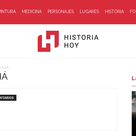
PINTURA
MEDICINA
PERSONAJES
LUGARES
HISTORIA
FO
JULIÁ
IÁ
Historia
L
NTARIOS
Hoy