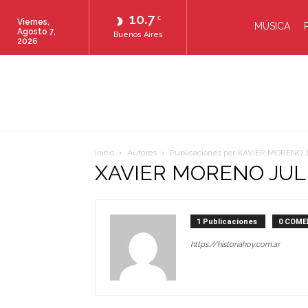
10.7
C
Viernes,
MÚSICA
Agosto 7,
Buenos Aires
2026
Inicio
Autores
Publicaciones por XAVIER MORENO 
XAVIER MORENO JUL
1 Publicaciones
0 COME
https://historiahoy.com.ar