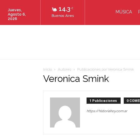
14.3
C
Jueves,
MÚSICA
Agosto 6,
Buenos Aires
2026
Inicio
Autores
Publicaciones por Veronica Smink
Veronica Smink
1 Publicaciones
0 COME
https://historiahoy.com.ar