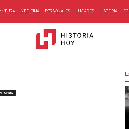
PINTURA
MEDICINA
PERSONAJES
LUGARES
HISTORIA
FO
Historia
L
NTARIOS
Hoy