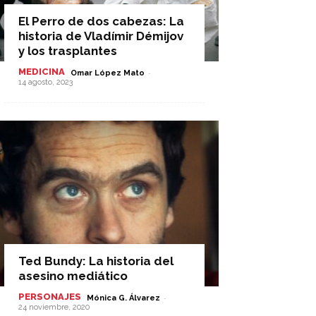
El Perro de dos cabezas: La
historia de Vladímir Démijov
y los trasplantes
MEDICINA
-
Omar López Mato
14 agosto, 2023
Ted Bundy: La historia del
asesino mediático
PERSONAJES
-
Mónica G. Álvarez
24 noviembre, 2020