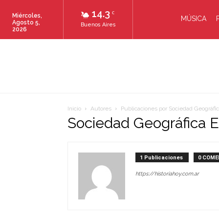
14.3
C
Miércoles,
MÚSICA
Agosto 5,
Buenos Aires
2026
Inicio
Autores
Publicaciones por Sociedad Geográfi
Sociedad Geográfica 
1 Publicaciones
0 COME
https://historiahoy.com.ar