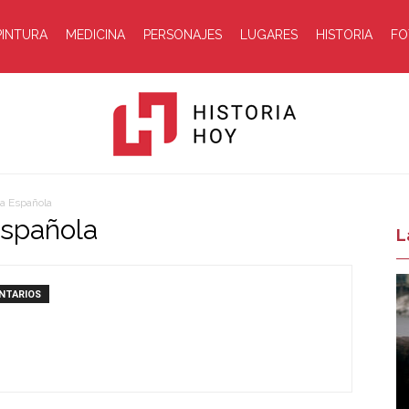
PINTURA
MEDICINA
PERSONAJES
LUGARES
HISTORIA
FO
ca Española
Española
Historia
L
NTARIOS
Hoy