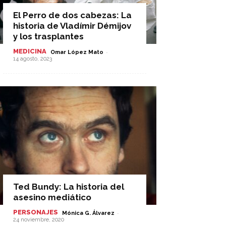
El Perro de dos cabezas: La
historia de Vladímir Démijov
y los trasplantes
MEDICINA
-
Omar López Mato
14 agosto, 2023
Ted Bundy: La historia del
asesino mediático
PERSONAJES
-
Mónica G. Álvarez
24 noviembre, 2020