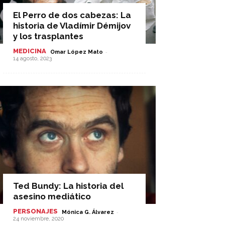
El Perro de dos cabezas: La
historia de Vladímir Démijov
y los trasplantes
MEDICINA
-
Omar López Mato
14 agosto, 2023
Ted Bundy: La historia del
asesino mediático
PERSONAJES
-
Mónica G. Álvarez
24 noviembre, 2020