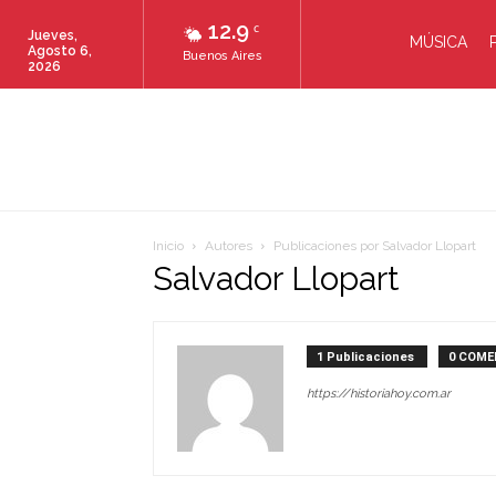
12.9
C
Jueves,
MÚSICA
Agosto 6,
Buenos Aires
2026
Inicio
Autores
Publicaciones por Salvador Llopart
Salvador Llopart
1 Publicaciones
0 COME
https://historiahoy.com.ar