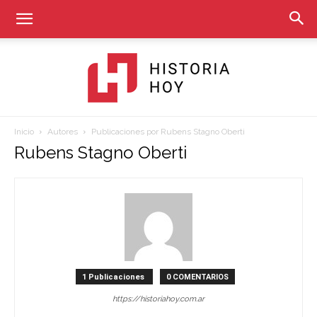
Inicio
Autores
Publicaciones por Rubens Stagno Oberti
Historia
Rubens Stagno Oberti
Hoy
1 Publicaciones
0 COMENTARIOS
https://historiahoy.com.ar