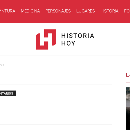
PINTURA
MEDICINA
PERSONAJES
LUGARES
HISTORIA
FO
eza
Historia
L
NTARIOS
Hoy