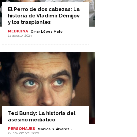
El Perro de dos cabezas: La
historia de Vladímir Démijov
y los trasplantes
MEDICINA
-
Omar López Mato
14 agosto, 2023
Ted Bundy: La historia del
asesino mediático
PERSONAJES
-
Mónica G. Álvarez
24 noviembre, 2020