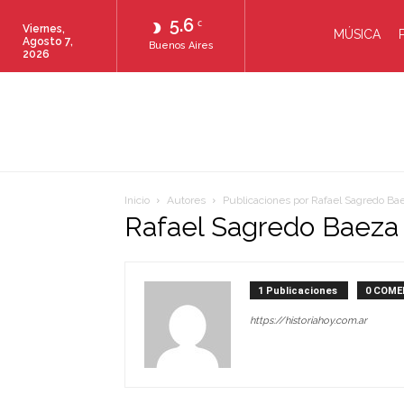
5.6
C
Viernes,
MÚSICA
Agosto 7,
Buenos Aires
2026
Inicio
Autores
Publicaciones por Rafael Sagredo Ba
Rafael Sagredo Baeza
1 Publicaciones
0 COME
https://historiahoy.com.ar