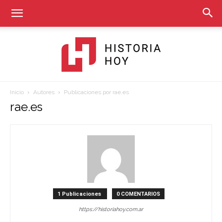
Inicio
Autores
Publicaciones por rae.es
Historia
rae.es
Hoy
1 Publicaciones
0 COMENTARIOS
https://historiahoy.com.ar