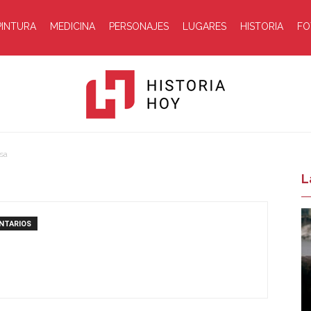
PINTURA
MEDICINA
PERSONAJES
LUGARES
HISTORIA
FO
sa
Historia
L
NTARIOS
Hoy