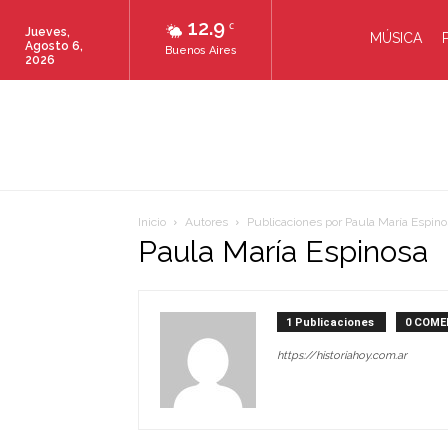
12.9
C
Jueves,
MÚSICA
Agosto 6,
Buenos Aires
2026
Inicio
Autores
Publicaciones por Paula María Espino
Paula María Espinosa
1 Publicaciones
0 COME
https://historiahoy.com.ar