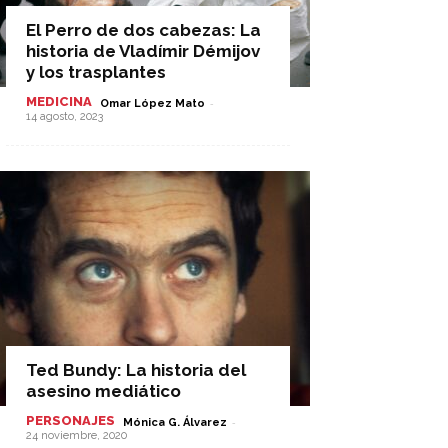
El Perro de dos cabezas: La
historia de Vladímir Démijov
y los trasplantes
MEDICINA
-
Omar López Mato
14 agosto, 2023
Ted Bundy: La historia del
asesino mediático
PERSONAJES
-
Mónica G. Álvarez
24 noviembre, 2020