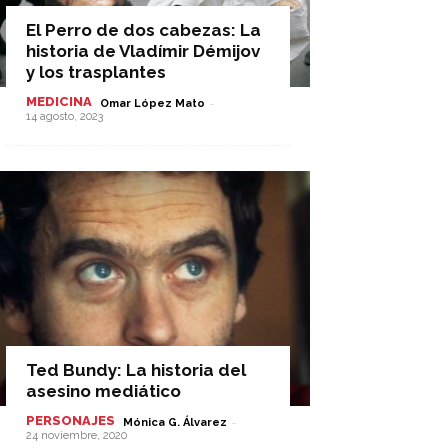
El Perro de dos cabezas: La
historia de Vladímir Démijov
y los trasplantes
MEDICINA
-
Omar López Mato
14 agosto, 2023
Ted Bundy: La historia del
asesino mediático
PERSONAJES
-
Mónica G. Álvarez
24 noviembre, 2020