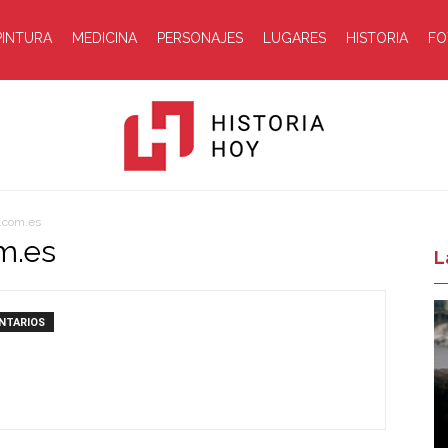
PINTURA
MEDICINA
PERSONAJES
LUGARES
HISTORIA
FO
c.com.es
m.es
Historia
L
NTARIOS
Hoy