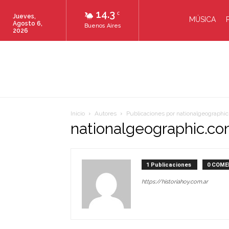
14.3
C
Jueves,
MÚSICA
Agosto 6,
Buenos Aires
2026
Inicio
Autores
Publicaciones por nationalgeographi
nationalgeographic.co
1 Publicaciones
0 COME
https://historiahoy.com.ar