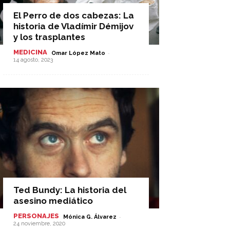
El Perro de dos cabezas: La
historia de Vladímir Démijov
y los trasplantes
MEDICINA
-
Omar López Mato
14 agosto, 2023
Ted Bundy: La historia del
asesino mediático
PERSONAJES
-
Mónica G. Álvarez
24 noviembre, 2020