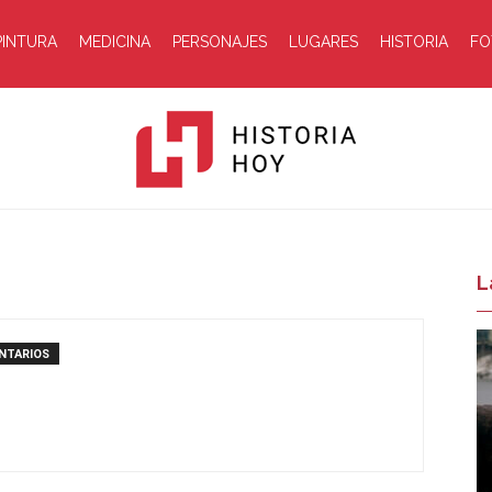
PINTURA
MEDICINA
PERSONAJES
LUGARES
HISTORIA
FO
Historia
L
NTARIOS
Hoy