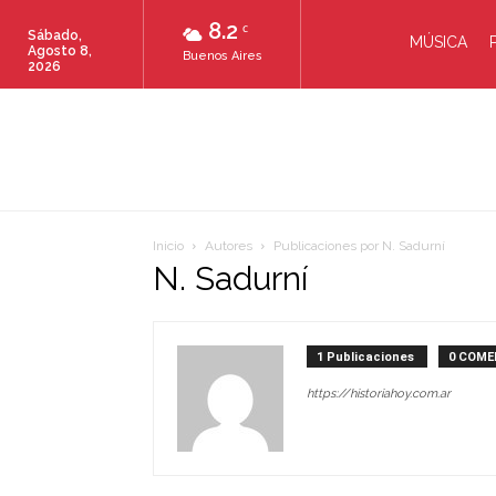
8.2
C
Sábado,
MÚSICA
Agosto 8,
Buenos Aires
2026
Inicio
Autores
Publicaciones por N. Sadurní
N. Sadurní
1 Publicaciones
0 COME
https://historiahoy.com.ar