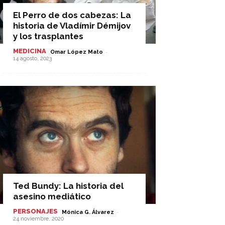
El Perro de dos cabezas: La
historia de Vladímir Démijov
y los trasplantes
MEDICINA
-
Omar López Mato
14 agosto, 2023
Ted Bundy: La historia del
asesino mediático
PERSONAJES
-
Mónica G. Álvarez
24 noviembre, 2020