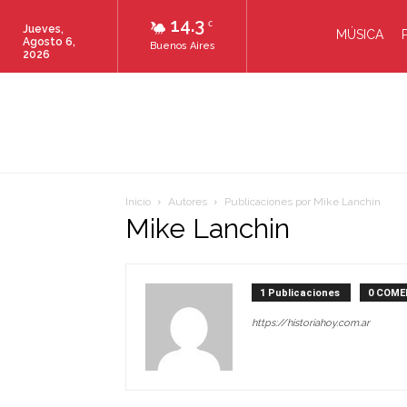
14.3
C
Jueves,
MÚSICA
Agosto 6,
Buenos Aires
2026
Inicio
Autores
Publicaciones por Mike Lanchin
Mike Lanchin
1 Publicaciones
0 COME
https://historiahoy.com.ar