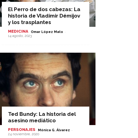
El Perro de dos cabezas: La
historia de Vladímir Démijov
y los trasplantes
MEDICINA
-
Omar López Mato
14 agosto, 2023
Ted Bundy: La historia del
asesino mediático
PERSONAJES
-
Mónica G. Álvarez
24 noviembre, 2020