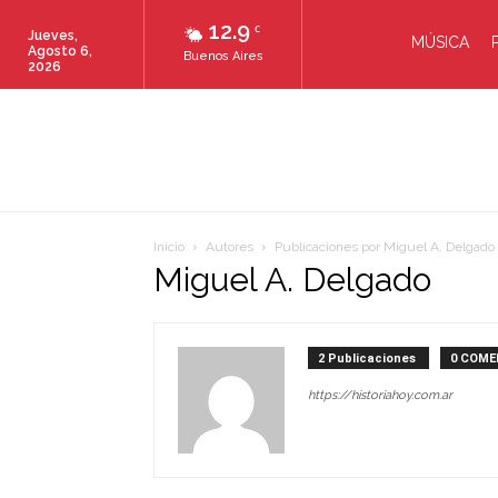
12.9
C
Jueves,
MÚSICA
Agosto 6,
Buenos Aires
2026
Inicio
Autores
Publicaciones por Miguel A. Delgado
Miguel A. Delgado
2 Publicaciones
0 COME
https://historiahoy.com.ar