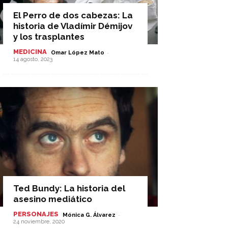
El Perro de dos cabezas: La
historia de Vladímir Démijov
y los trasplantes
MEDICINA
-
Omar López Mato
14 agosto, 2023
Ted Bundy: La historia del
asesino mediático
PERSONAJES
-
Mónica G. Álvarez
24 noviembre, 2020