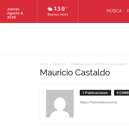
13.9
C
Jueves,
MÚSICA
Agosto 6,
Buenos Aires
2026
Inicio
Autores
Publicaciones por Mauricio Castaldo
Mauricio Castaldo
1 Publicaciones
0 COME
https://historiahoy.com.ar