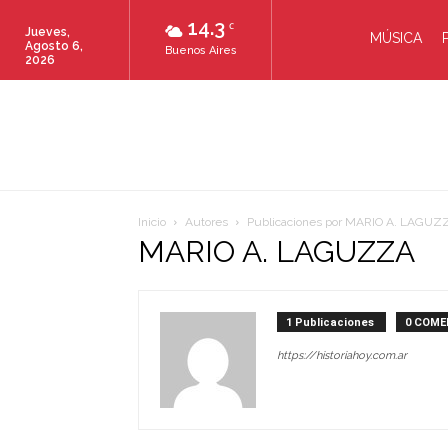
14.3
C
Jueves,
MÚSICA
Agosto 6,
Buenos Aires
2026
Inicio
Autores
Publicaciones por MARIO A. LAGUZ
MARIO A. LAGUZZA
1 Publicaciones
0 COME
https://historiahoy.com.ar