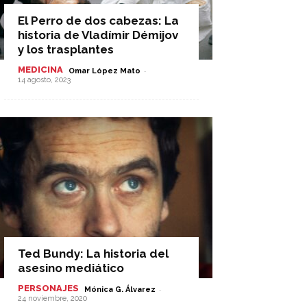
El Perro de dos cabezas: La
historia de Vladímir Démijov
y los trasplantes
MEDICINA
-
Omar López Mato
14 agosto, 2023
Ted Bundy: La historia del
asesino mediático
PERSONAJES
-
Mónica G. Álvarez
24 noviembre, 2020