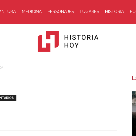
PINTURA
MEDICINA
PERSONAJES
LUGARES
HISTORIA
FO
ZA
Historia
L
NTARIOS
Hoy