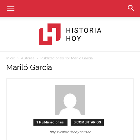
Inicio
Autores
Publicaciones por Mariló García
Historia
Mariló García
Hoy
1 Publicaciones
0 COMENTARIOS
https://historiahoy.com.ar