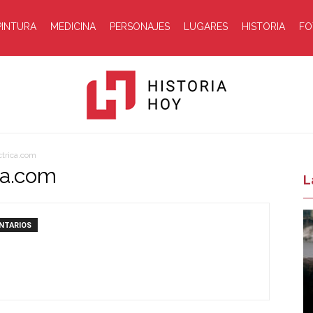
PINTURA
MEDICINA
PERSONAJES
LUGARES
HISTORIA
FO
ctrica.com
ca.com
Historia
L
NTARIOS
Hoy