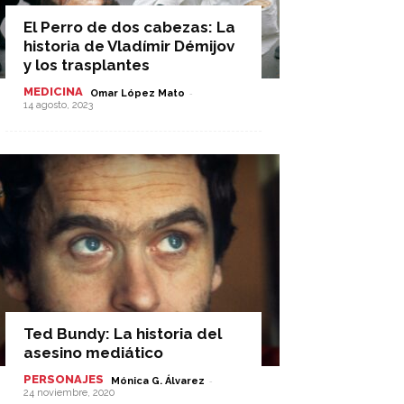
El Perro de dos cabezas: La
historia de Vladímir Démijov
y los trasplantes
MEDICINA
-
Omar López Mato
14 agosto, 2023
Ted Bundy: La historia del
asesino mediático
PERSONAJES
-
Mónica G. Álvarez
24 noviembre, 2020