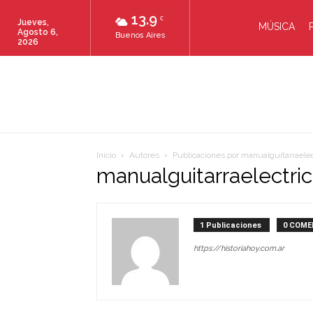
13.9
C
Jueves,
MÚSICA
Agosto 6,
Buenos Aires
2026
Inicio
Autores
Publicaciones por manualguitarraele
manualguitarraelectri
1 Publicaciones
0 COME
https://historiahoy.com.ar