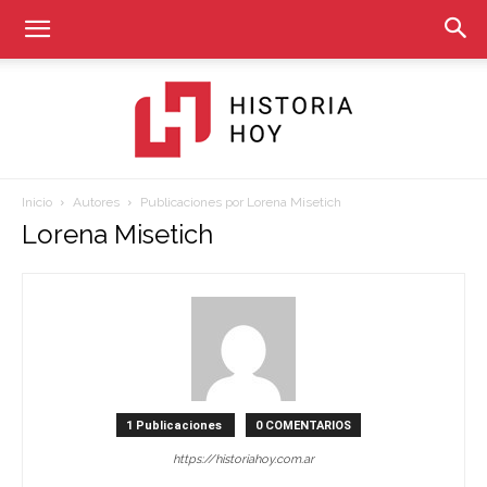
Inicio
Autores
Publicaciones por Lorena Misetich
Historia
Lorena Misetich
Hoy
1 Publicaciones
0 COMENTARIOS
https://historiahoy.com.ar