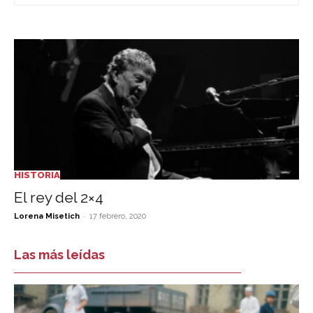
HISTORIA
El rey del 2×4
-
Lorena Misetich
17 febrero, 2020
Las más leídas