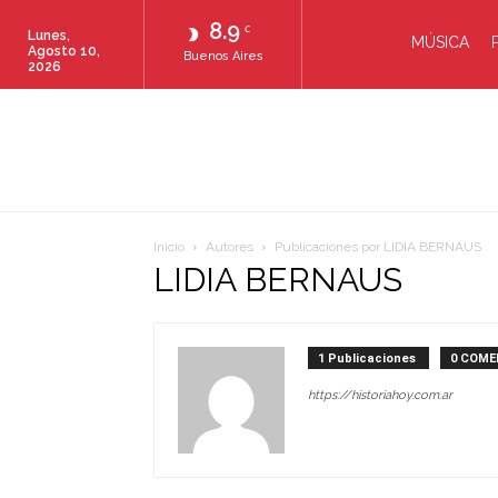
8.9
C
Lunes,
MÚSICA
Agosto 10,
Buenos Aires
2026
Inicio
Autores
Publicaciones por LIDIA BERNAUS
LIDIA BERNAUS
1 Publicaciones
0 COME
https://historiahoy.com.ar