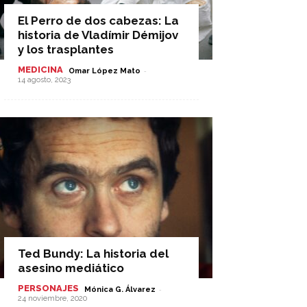
El Perro de dos cabezas: La
historia de Vladímir Démijov
y los trasplantes
MEDICINA
-
Omar López Mato
14 agosto, 2023
Ted Bundy: La historia del
asesino mediático
PERSONAJES
-
Mónica G. Álvarez
24 noviembre, 2020