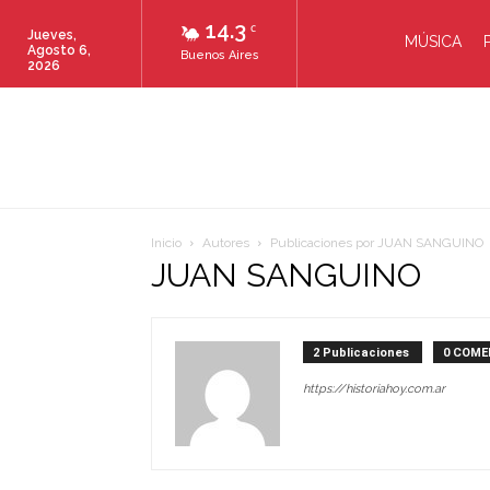
14.3
C
Jueves,
MÚSICA
Agosto 6,
Buenos Aires
2026
Inicio
Autores
Publicaciones por JUAN SANGUINO
JUAN SANGUINO
2 Publicaciones
0 COME
https://historiahoy.com.ar