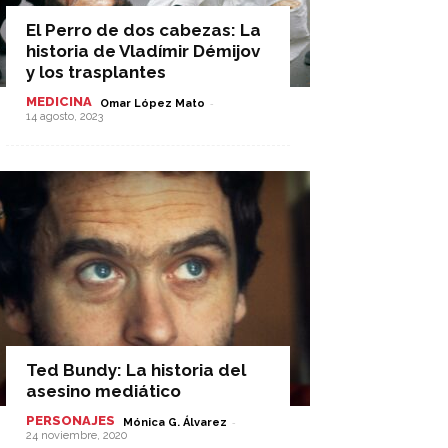
El Perro de dos cabezas: La
historia de Vladímir Démijov
y los trasplantes
MEDICINA
-
Omar López Mato
14 agosto, 2023
Ted Bundy: La historia del
asesino mediático
PERSONAJES
-
Mónica G. Álvarez
24 noviembre, 2020