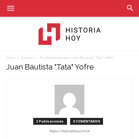
Inicio
Autores
Publicaciones por Juan Bautista "Tata" Yofre
Historia
Juan Bautista "Tata" Yofre
Hoy
2 Publicaciones
0 COMENTARIOS
https://historiahoy.com.ar