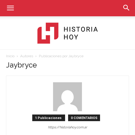
Inicio
Autores
Publicaciones por Jaybryce
Historia
Jaybryce
Hoy
1 Publicaciones
0 COMENTARIOS
https://historiahoy.com.ar