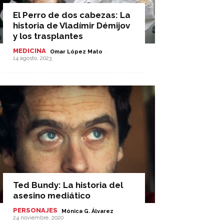
El Perro de dos cabezas: La
historia de Vladímir Démijov
y los trasplantes
MEDICINA
-
Omar López Mato
14 agosto, 2023
Ted Bundy: La historia del
asesino mediático
PERSONAJES
-
Mónica G. Álvarez
24 noviembre, 2020