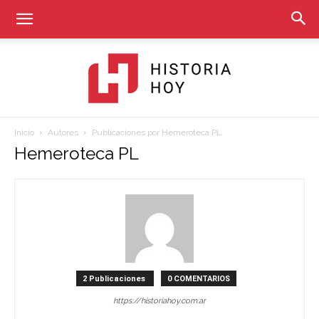
Inicio
Autores
Publicaciones por Hemeroteca PL
Historia
Hemeroteca PL
Hoy
2 Publicaciones
0 COMENTARIOS
https://historiahoy.com.ar