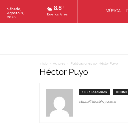
8.8
C
Sábado,
MÚSICA
Agosto 8,
Buenos Aires
2026
Inicio
Autores
Publicaciones por Héctor Puyo
Héctor Puyo
1 Publicaciones
0 COME
https://historiahoy.com.ar