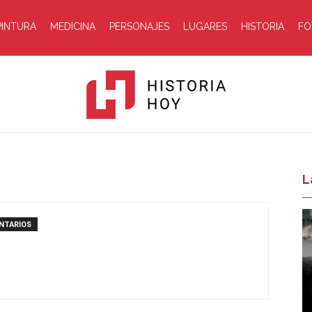
PINTURA
MEDICINA
PERSONAJES
LUGARES
HISTORIA
FO
Historia
L
NTARIOS
Hoy