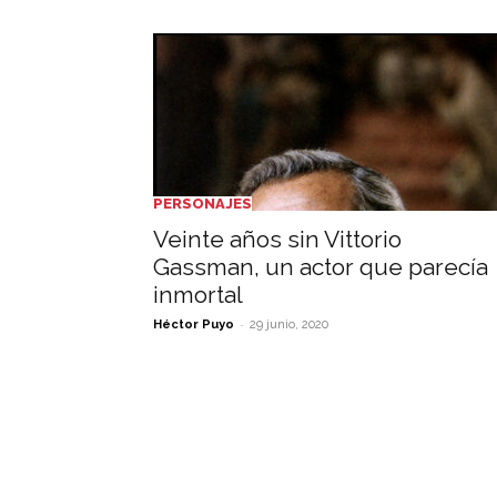
PERSONAJES
Veinte años sin Vittorio
Gassman, un actor que parecía
inmortal
-
Héctor Puyo
29 junio, 2020