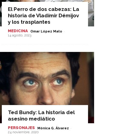
El Perro de dos cabezas: La
historia de Vladímir Démijov
y los trasplantes
MEDICINA
-
Omar López Mato
14 agosto, 2023
Ted Bundy: La historia del
asesino mediático
PERSONAJES
-
Mónica G. Álvarez
24 noviembre, 2020