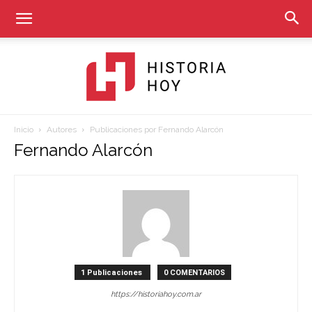
Inicio
Autores
Publicaciones por Fernando Alarcón
Historia
Fernando Alarcón
Hoy
1 Publicaciones
0 COMENTARIOS
https://historiahoy.com.ar