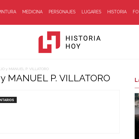
PINTURA
MEDICINA
PERSONAJES
LUGARES
HISTORIA
FO
EJO y MANUEL P. VILLATORO
y MANUEL P. VILLATORO
Historia
L
NTARIOS
Hoy