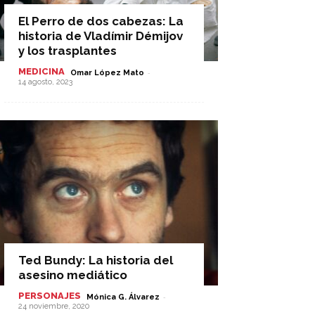
El Perro de dos cabezas: La
historia de Vladímir Démijov
y los trasplantes
MEDICINA
-
Omar López Mato
14 agosto, 2023
Ted Bundy: La historia del
asesino mediático
PERSONAJES
-
Mónica G. Álvarez
24 noviembre, 2020