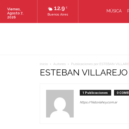
12.9
C
Viernes,
MÚSICA
Agosto 7,
Buenos Aires
2026
Inicio
Autores
Publicaciones por ESTEBAN VILLAR
ESTEBAN VILLAREJO 
1 Publicaciones
0 COME
https://historiahoy.com.ar