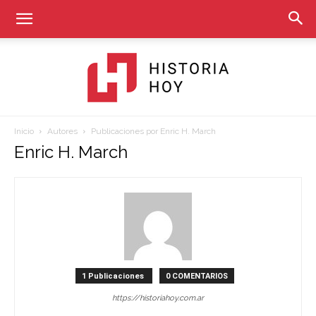
Inicio
Autores
Publicaciones por Enric H. March
Historia
Enric H. March
Hoy
1 Publicaciones
0 COMENTARIOS
https://historiahoy.com.ar